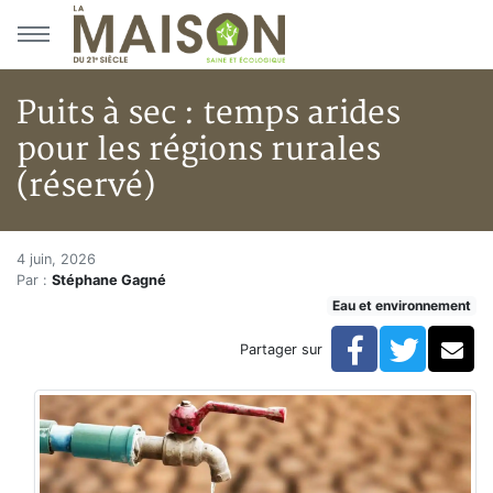
Aller au menu principal
Aller au contenu principal
Puits à sec : temps arides
pour les régions rurales
(réservé)
Puits à sec : temps arides pour 
Accueil
4 juin, 2026
Par :
Stéphane Gagné
Articles
Eau et environnement
Eau et environnement
Eau et environnement
Facebook
Twitte
Co
Partager sur
Puits à sec : temps arides pour les régions rurales (ré