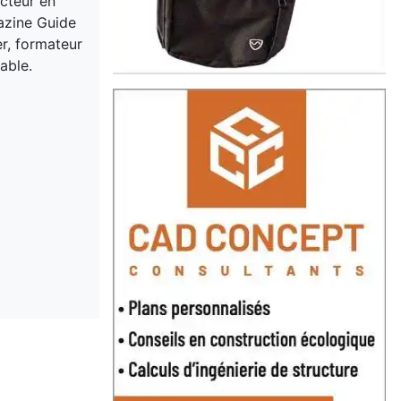
acteur en
gazine Guide
er, formateur
able.