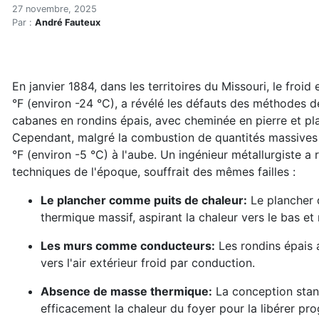
Un chauffe-eau enterré a r
Accueil
27 novembre, 2025
Par :
André Fauteux
Articles
Énergie
Chauffage
Un chauffe-eau enterré a réduit sa combustion de boi
En janvier 1884, dans les territoires du Missouri, le fro
°F (environ -24 °C), a révélé les défauts des méthodes 
cabanes en rondins épais, avec cheminée en pierre et pla
Cependant, malgré la combustion de quantités massives d
°F (environ -5 °C) à l'aube. Un ingénieur métallurgiste 
techniques de l'époque, souffrait des mêmes failles :
Le plancher comme puits de chaleur:
Le plancher d
thermique massif, aspirant la chaleur vers le bas et
Les murs comme conducteurs:
Les rondins épais 
vers l'air extérieur froid par conduction.
Absence de masse thermique:
La conception stan
efficacement la chaleur du foyer pour la libérer pr