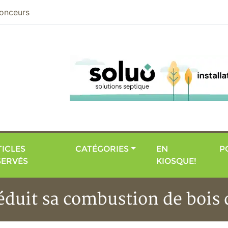
nier
onceurs
ICLES
CATÉGORIES
EN
P
SERVÉS
KIOSQUE!
éduit sa combustion de bois 