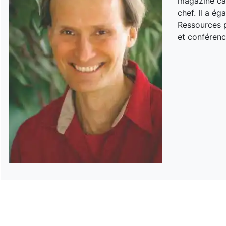
magazine can
chef. Il a é
Ressources p
et conférenc