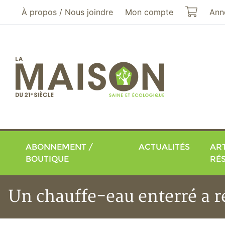
Aller au menu principal
Aller au contenu principal
Mon pa
À propos / Nous joindre
Mon compte
Ann
ABONNEMENT /
ACTUALITÉS
ART
BOUTIQUE
RÉ
Un chauffe-eau enterré a r