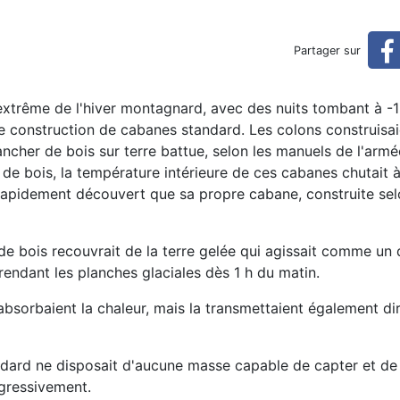
éduit sa combustion de bois 
Partager sur
s des deux-tiers (réservé)
id extrême de l'hiver montagnard, avec des nuits tombant à -
de construction de cabanes standard. Les colons construisa
ncher de bois sur terre battue, selon les manuels de l'armé
e bois, la température intérieure de ces cabanes chutait 
a rapidement découvert que sa propre cabane, construite sel
e bois recouvrait de la terre gelée qui agissait comme un 
 rendant les planches glaciales dès 1 h du matin.
absorbaient la chaleur, mais la transmettaient également d
dard ne disposait d'aucune masse capable de capter et de 
ogressivement.