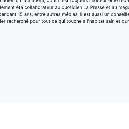
adien en la matière, dont il est toujours l'éditeur et le réd
galement été collaborateur au quotidien La Presse et au ma
endant 15 ans, entre autres médias. Il est aussi un conseill
ier recherché pour tout ce qui touche à l'habitat sain et dur