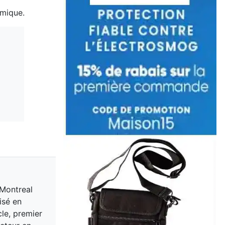
ermique.
 Montreal
isé en
cle, premier