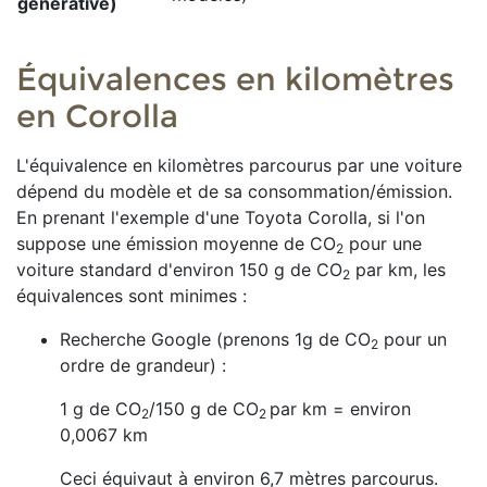
générative)
Équivalences en kilomètres
en Corolla
L'équivalence en kilomètres parcourus par une voiture
dépend du modèle et de sa consommation/émission.
En prenant l'exemple d'une Toyota Corolla, si l'on
suppose une émission moyenne de
CO
pour une
2
voiture standard d'environ
150
g de CO
par km, les
2
équivalences sont minimes :
Recherche Google (prenons 1g de CO
​ pour un
2
ordre de grandeur) :
1 g de CO
/150 g de CO
par km = environ
2
2
0,0067 km
Ceci équivaut à environ 6,7 mètres parcourus.