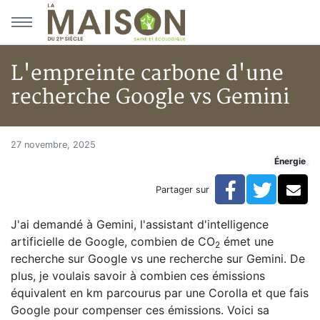
Aller au menu principal
Aller au contenu principal
L'empreinte carbone d'une
recherche Google vs Gemini
L'empreinte carbone d'une re
Accueil
27 novembre, 2025
Énergie
Articles
Énergie
Facebook
Twitte
Co
Partager sur
Chauffage
L'empreinte carbone d'une recherche Google vs Gemi
J'ai demandé à Gemini, l'assistant d'intelligence
artificielle de Google, combien de CO
émet une
2
recherche sur Google vs une recherche sur Gemini. De
plus, je voulais savoir à combien ces émissions
équivalent en km parcourus par une Corolla et que fais
Google pour compenser ces émissions. Voici sa