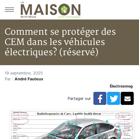
Aller au menu principal
Aller au contenu principal
Comment se protéger des
CEM dans les véhicules
électriques? (réservé)
Comment se protéger des CEM d
Accueil
19 septembre, 2025
Par :
André Fauteux
Articles
Électrosmog
Actualités
Comment se protéger des CEM dans les véhicules élec
Facebook
Twitte
Co
Partager sur