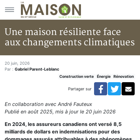
Aller au menu principal
Aller au contenu principal
Une maison résiliente face
aux changements climatiques
Une maison résiliente face au
Accueil
20 juin, 2026
Par :
Gabriel Parent-Leblanc
Articles
Construction verte
Énergie
Rénovation
Construction verte
Enveloppe du bâtiment
Facebook
Twitte
Co
Partager sur
Une maison résiliente face aux changements climatiq
En collaboration avec André Fauteux
Publié en août 2025, mis à jour le 20 juin 2026
En 2024, les assureurs canadiens ont versé 8,5
milliards de dollars en indemnisations pour des
dommages assurés attribuables à des phénomènes