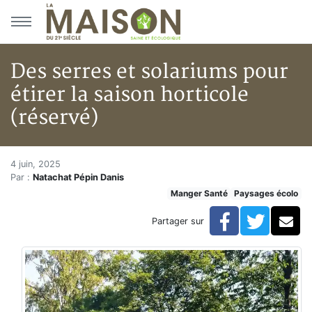
Aller au menu principal
Aller au contenu principal
Des serres et solariums pour
étirer la saison horticole
(réservé)
Des serres et solariums pour ét
Accueil
4 juin, 2025
Par :
Natachat Pépin Danis
Articles
Manger Santé
Paysages écolo
Maisons solaires
Des serres et solariums pour étirer la saison horticole
Facebook
Twitte
Co
Partager sur