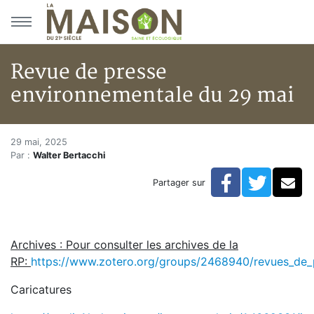
Aller au menu principal
Aller au contenu principal
Revue de presse
environnementale du 29 mai
Revue de presse environnemen
Accueil
29 mai, 2025
Par :
Walter Bertacchi
Articles
Actualités
Facebook
Twitte
Co
Partager sur
Revue de presse environnementale du 29 mai
Archives : Pour consulter les archives de la
RP:
https://www.zotero.org/groups/2468940/revues_de_
Caricatures