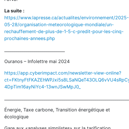
La suite :
https://www.lapresse.ca/actualites/environnement/2025-
05-28/organisation-meteorologique-mondiale/un-
rechauffement-de-plus-de-1-5-c-predit-pour-les-cinq-
prochaines-annees.php
______________________________
Ouranos – Infolettre mai 2024
https://app.cyberimpact.com/newsletter-view-online?
ct=FKtnyFtFKAZEhWPJxi5s8LSaNQeT43OLQ6vVU4sRpC
4DpTim16ayNiYc4-13wnJSwMpJ0_
_____________________________________________________________
Énergie, Taxe carbone, Transition énergétique et
écologique
Gare aux «analyses simplistes» sur la tarification