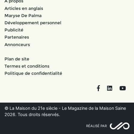
À propos
Articles en anglais
Maryse De Palma
Développement personnel
Publicité
Partenaires
Annonceurs
Plan de site
Termes et conditions
Politique de confidentialité
Facebook
LinkedIn
You
© La Maison du 21e siècle - Le Magazine de la Maison Saine
2026. Tous droits réservés.
RÉALISÉ PAR