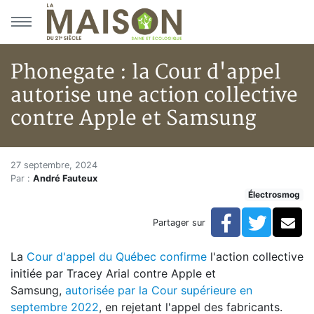
Aller au menu principal
Aller au contenu principal
Phonegate : la Cour d'appel
autorise une action collective
contre Apple et Samsung
Phonegate : la Cour d'appel au
Accueil
27 septembre, 2024
Par :
André Fauteux
Articles
Électrosmog
Actualités
Phonegate : la Cour d'appel autorise une action coll
Facebook
Twitte
Co
Partager sur
La
Cour d'appel du Québec confirme
l'action collective
initiée par Tracey Arial contre Apple et
Samsung,
autorisée par la Cour supérieure en
septembre 2022
, en rejetant l'appel des fabricants.