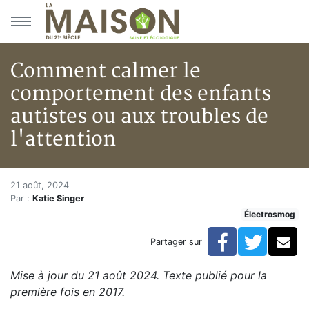
Aller au menu principal
Aller au contenu principal
Comment calmer le
comportement des enfants
autistes ou aux troubles de
l'attention
Comment calmer le comportemen
Accueil
21 août, 2024
Par :
Katie Singer
Articles
Électrosmog
Actualités
Comment calmer le comportement des enfants autistes
Facebook
Twitte
Co
Partager sur
Mise à jour du 21 août 2024. Texte publié pour la
première fois en 2017.