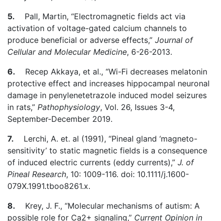
5.
Pall, Martin, “Electromagnetic fields act via
activation of voltage-gated calcium channels to
produce beneficial or adverse effects,”
Journal of
Cellular and Molecular Medicine
, 6-26-2013.
6.
Recep Akkaya, et al., “Wi-Fi decreases melatonin
protective effect and increases hippocampal neuronal
damage in penylenetetrazole induced model seizures
in rats,”
Pathophysiology
, Vol. 26, Issues 3-4,
September-December 2019.
7.
Lerchi, A. et. al (1991), “Pineal gland ‘magneto-
sensitivity’ to static magnetic fields is a consequence
of induced electric currents (eddy currents),”
J. of
Pineal Research
, 10: 1009-116. doi: 10.1111/j.1600-
079X.1991.tboo8261.x.
8.
Krey, J. F., “Molecular mechanisms of autism: A
possible role for Ca2+ signaling,”
Current Opinion in