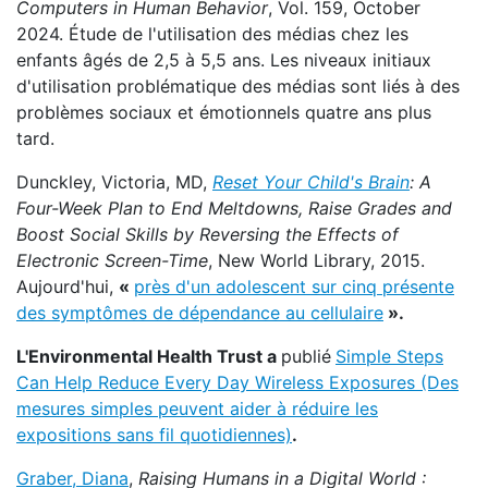
Computers in Human Behavior
, Vol. 159, October
2024. Étude de l'utilisation des médias chez les
enfants âgés de 2,5 à 5,5 ans. Les niveaux initiaux
d'utilisation problématique des médias sont liés à des
problèmes sociaux et émotionnels quatre ans plus
tard.
Dunckley, Victoria, MD,
Reset Your Child's Brain
:
A
Four-Week Plan to End Meltdowns, Raise Grades and
Boost Social Skills by Reversing the Effects of
Electronic Screen-Time
, New World Library, 2015.
Aujourd'hui,
«
près d'un adolescent sur cinq présente
des symptômes de dépendance au cellulaire
».
L'Environmental Health Trust a
publié
Simple Steps
Can Help Reduce Every Day Wireless Exposures (Des
mesures simples peuvent aider à réduire les
expositions sans fil quotidiennes)
.
Graber, Diana
,
Raising Humans in a Digital World :