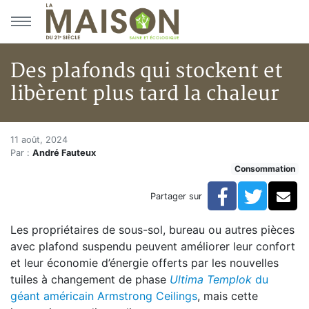
Aller au menu principal
Aller au contenu principal
Des plafonds qui stockent et
libèrent plus tard la chaleur
Des plafonds qui stockent et li
Accueil
11 août, 2024
Par :
André Fauteux
Articles
Consommation
Consommation
Des plafonds qui stockent et libèrent plus tard la chal
Facebook
Twitte
Co
Partager sur
Les propriétaires de sous-sol, bureau ou autres pièces
avec plafond suspendu peuvent améliorer leur confort
et leur économie d’énergie offerts par les nouvelles
tuiles à changement de phase
Ultima Templok
du
géant américain Armstrong Ceilings
, mais cette