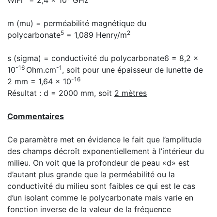
WiFi
= 2,4 x 10
GHz
m (mu) = perméabilité magnétique du
5
2
polycarbonate
= 1,089 Henry/m
s (sigma) = conductivité du polycarbonate6 = 8,2 x
-16
-1
10
Ohm.cm
, soit pour une épaisseur de lunette de
-16
2 mm = 1,64 x 10
Résultat : d = 2000 mm, soit
2 mètres
Commentaires
Ce paramètre met en évidence le fait que l’amplitude
des champs décroît exponentiellement à l’intérieur du
milieu. On voit que la profondeur de peau «d» est
d’autant plus grande que la perméabilité ou la
conductivité du milieu sont faibles ce qui est le cas
d’un isolant comme le polycarbonate mais varie en
fonction inverse de la valeur de la fréquence