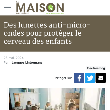
Aller au menu principal
Aller au contenu principal
Des lunettes anti-micro-
ondes pour protéger le
cerveau des enfants
Des lunettes anti-micro-ondes
Accueil
28 mai, 2024
Par :
Jacques Lintermans
Articles
Électrosmog
Actualités
Des lunettes anti-micro-ondes pour protéger le cerve
Facebook
Twitte
Co
Partager sur