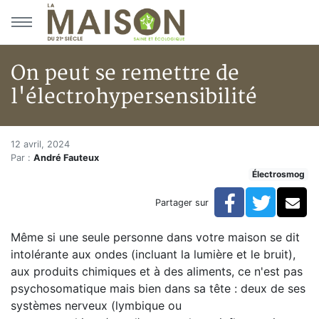
Aller au menu principal
Aller au contenu principal
On peut se remettre de
l'électrohypersensibilité
On peut se remettre de l'élect
Accueil
12 avril, 2024
Par :
André Fauteux
Articles
Électrosmog
Actualités
On peut se remettre de l'électrohypersensibilité
Facebook
Twitte
Co
Partager sur
Même si une seule personne dans votre maison se dit
intolérante aux ondes (incluant la lumière et le bruit),
aux produits chimiques et à des aliments, ce n'est pas
psychosomatique mais bien dans sa tête : deux de ses
systèmes nerveux (lymbique ou