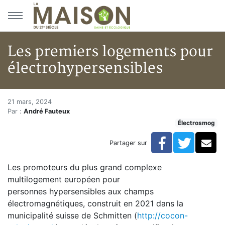
Aller au menu principal
Aller au contenu principal
Les premiers logements pour
électrohypersensibles
Les premiers logements pour é
Accueil
21 mars, 2024
Par :
André Fauteux
Articles
Électrosmog
Actualités
Les premiers logements pour électrohypersensibles
Facebook
Twitte
Co
Partager sur
Les promoteurs du plus grand complexe
multilogement européen pour
personnes hypersensibles aux champs
électromagnétiques, construit en 2021 dans la
municipalité suisse de Schmitten (
http://cocon-