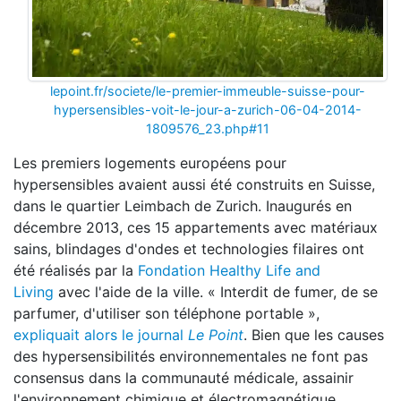
lepoint.fr/societe/le-premier-immeuble-suisse-pour-
hypersensibles-voit-le-jour-a-zurich-06-04-2014-
1809576_23.php#11
Les premiers logements européens pour
hypersensibles avaient aussi été construits en Suisse,
dans le quartier Leimbach de Zurich. Inaugurés en
décembre 2013, ces 15 appartements avec matériaux
sains, blindages d'ondes et technologies filaires ont
été réalisés par la
Fondation Healthy Life and
Living
avec l'aide de la ville. « Interdit de fumer, de se
parfumer, d'utiliser son téléphone portable »,
expliquait alors le journal
Le Point
. Bien que les causes
des hypersensibilités environnementales ne font pas
consensus dans la communauté médicale, assainir
l'environnement chimique et électromagnétique