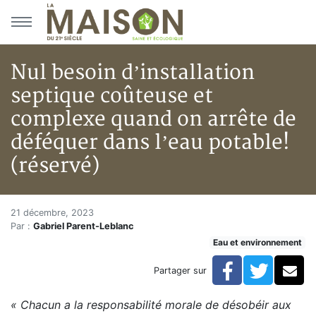
Aller au menu principal
Aller au contenu principal
Nul besoin d’installation
septique coûteuse et
complexe quand on arrête de
déféquer dans l’eau potable!
(réservé)
Nul besoin d’installation sept
Accueil
21 décembre, 2023
Par :
Gabriel Parent-Leblanc
Articles
Eau et environnement
Eau et environnement
Eau et environnement
Facebook
Twitte
Co
Partager sur
Nul besoin d’installation septique coûteuse et comple
« Chacun a la responsabilité morale de désobéir aux