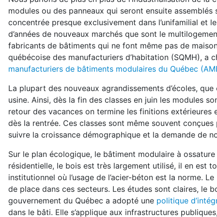
modules ou des panneaux qui seront ensuite assemblés sur 
concentrée presque exclusivement dans l’unifamilial et le
d’années de nouveaux marchés que sont le multilogement, le
fabricants de bâtiments qui ne font même pas de maison uni
québécoise des manufacturiers d’habitation (SQMH), a ch
manufacturiers de bâtiments modulaires du Québec (A
La plupart des nouveaux agrandissements d’écoles, que c
usine. Ainsi, dès la fin des classes en juin les modules s
retour des vacances on termine les finitions extérieures et
dès la rentrée. Ces classes sont même souvent conçues 
suivre la croissance démographique et la demande de nou
Sur le plan écologique, le bâtiment modulaire à ossature 
résidentielle, le bois est très largement utilisé, il en es
institutionnel où l’usage de l’acier-béton est la norme. 
de place dans ces secteurs. Les études sont claires, le b
gouvernement du Québec a adopté une
politique d’inté
dans le bâti. Elle s’applique aux infrastructures publique