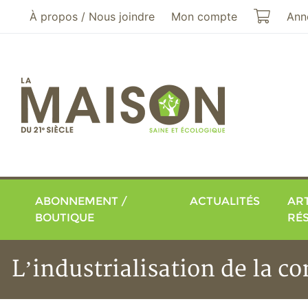
Aller au menu principal
Aller au contenu principal
Mon pa
À propos / Nous joindre
Mon compte
Ann
ABONNEMENT /
ACTUALITÉS
ART
BOUTIQUE
RÉ
L’industrialisation de la c