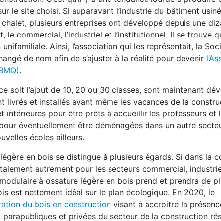
le site choisi. Si auparavant l’industrie du bâtiment usiné
 chalet, plusieurs entreprises ont développé depuis une diz
 commercial, l’industriel et l’institutionnel. Il se trouve 
familiale. Ainsi, l’association qui les représentait, la Soc
angé de nom afin de s’ajuster à la réalité pour devenir
l’As
MBMQ)
.
e soit l’ajout de 10, 20 ou 30 classes, sont maintenant dé
ont livrés et installés avant même les vacances de la constru
 intérieures pour être prêts à accueillir les professeurs et 
pour éventuellement être déménagées dans un autre secteu
velles écoles ailleurs.
légère en bois se distingue à plusieurs égards. Si dans la c
t totalement autrement pour les secteurs commercial, industrie
Le modulaire à ossature légère en bois prend et prendra de pl
ois est nettement idéal sur le plan écologique. En 2020, le
gration du bois en construction
visant à accroitre la présenc
s, parapubliques et privées du secteur de la construction rés