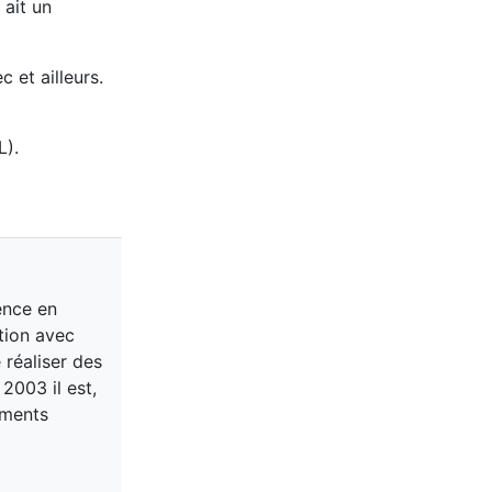
 ait un
 et ailleurs.
).
ence en
tion avec
 réaliser des
2003 il est,
iments