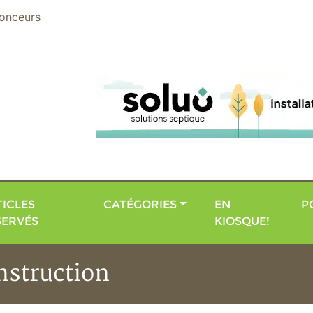
nier
onceurs
ICLES
CATÉGORIES
EN
P
SERVÉS
KIOSQUE!
onstruction