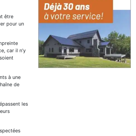
t être
rer pour un
mpreinte
, car il n’y
soient
nts à une
chaîne de
épassent les
leurs
nspectées