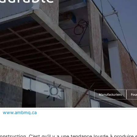
www.ambmq.ca
construction. C’est qu’il y a une tendance lourde à produire 