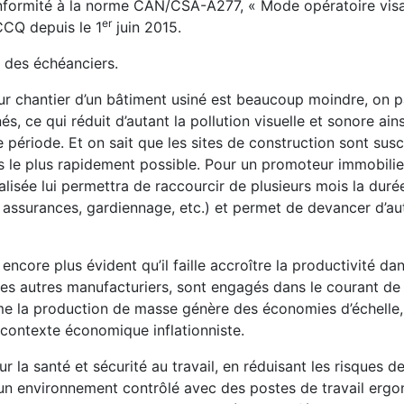
 conformité à la norme CAN/CSA-A277, « Mode opératoire visa
er
CCQ depuis le 1
juin 2015.
t des échéanciers.
ur chantier d’un bâtiment usiné est beaucoup moindre, on pa
s, ce qui réduit d’autant la pollution visuelle et sonore ains
période. Et on sait que les sites de construction sont susc
ts le plus rapidement possible. Pour un promoteur immobilie
alisée lui permettra de raccourcir de plusieurs mois la duré
 assurances, gardiennage, etc.) et permet de devancer d’aut
ncore plus évident qu’il faille accroître la productivité dan
les autres manufacturiers, sont engagés dans le courant de
me la production de masse génère des économies d’échelle,
 contexte économique inflationniste.
ur la santé et sécurité au travail, en réduisant les risques d
ns un environnement contrôlé avec des postes de travail erg