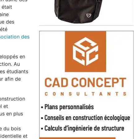
 était
aine
que des
iété
sociation des
veloppés en
ction. Au
les étudiants
r afin de
onstruction
l et
us en plus
e du bois
identielle et