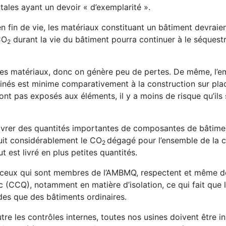
tales ayant un devoir « d’exemplarité ».
en fin de vie, les matériaux constituant un bâtiment devraien
CO
durant la vie du bâtiment pourra continuer à le séquest
2
 des matériaux, donc on génère peu de pertes. De même, l’e
sinés est minime comparativement à la construction sur place
t pas exposés aux éléments, il y a moins de risque qu’ils 
. Livrer des quantités importantes de composantes de bâtime
uit considérablement le CO
dégagé pour l’ensemble de la 
2
 est livré en plus petites quantités.
s ceux qui sont membres de l’AMBMQ, respectent et même d
(CCQ), notamment en matière d’isolation, ce qui fait que 
des que des bâtiments ordinaires.
utre les contrôles internes, toutes nos usines doivent être i