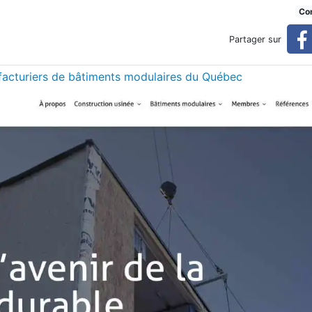
onstruction
Con
Partager sur
ufacturiers de bâtiments modulaires du Québec