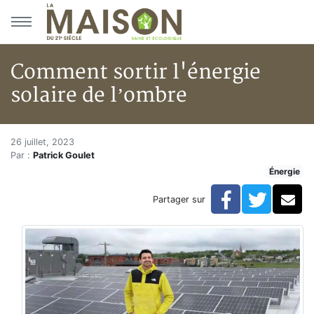
Aller au menu principal
Aller au contenu principal
Comment sortir l'énergie
solaire de l’ombre
Comment sortir l'énergie solai
Accueil
26 juillet, 2023
Par :
Patrick Goulet
Articles
Énergie
Énergie
Chauffage
Facebook
Twitte
Co
Partager sur
Comment sortir l'énergie solaire de l’ombre