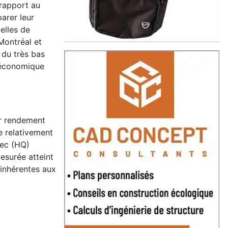
 rapport au
arer leur
elles de
Montréal et
 du très bas
t économique
ur rendement
e relativement
bec (HQ)
esurée atteint
 inhérentes aux