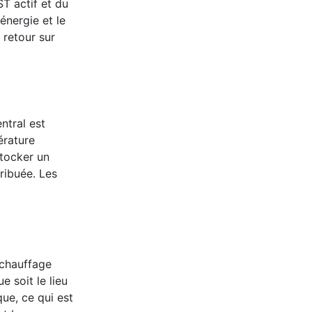
ST actif et du
énergie et le
e retour sur
ntral est
érature
stocker un
ribuée. Les
 chauffage
e soit le lieu
que, ce qui est