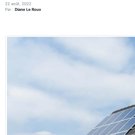
Comparaison entre les cha
Accueil
22 août, 2022
Par :
Diane Le Roux
Articles
Énergie
Chauffage
Comparaison entre les chauffe-eau thermiques et ph