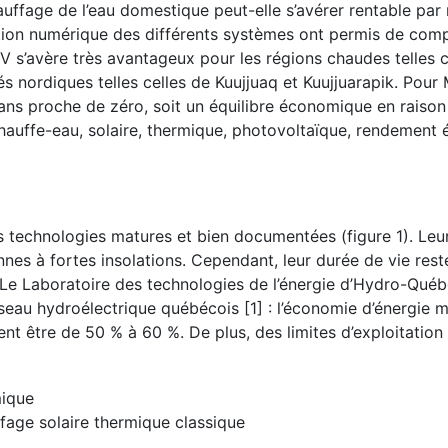
auffage de l’eau domestique peut-elle s’avérer rentable par
ation numérique des différents systèmes ont permis de comp
s’avère très avantageux pour les régions chaudes telles c
nordiques telles celles de Kuujjuaq et Kuujjuarapik. Pour 
ans proche de zéro, soit un équilibre économique en raison
 Chauffe-eau, solaire, thermique, photovoltaïque, rendemen
s technologies matures et bien documentées (figure 1). Le
s à fortes insolations. Cependant, leur durée de vie rest
s. Le Laboratoire des technologies de l’énergie d’Hydro-Qué
éseau hydroélectrique québécois [1] : l’économie d’énergie m
t être de 50 % à 60 %. De plus, des limites d’exploitation
age solaire thermique classique