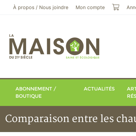
Aller au menu principal
Aller au contenu principal
Mon pa
À propos / Nous joindre
Mon compte
Ann
ABONNEMENT /
ACTUALITÉS
ART
BOUTIQUE
RÉ
Comparaison entre les cha