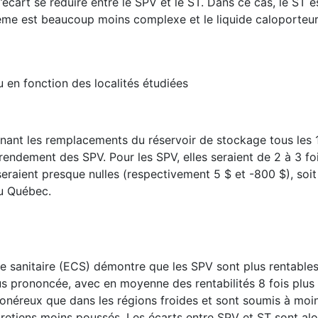
l’écart se réduire entre le SPV et le ST. Dans ce cas, le ST
tème est beaucoup moins complexe et le liquide caloporteur
u en fonction des localités étudiées
nant les remplacements du réservoir de stockage tous les 1
endement des SPV. Pour les SPV, elles seraient de 2 à 3 foi
eraient presque nulles (respectivement 5 $ et -800 $), soit
au Québec.
 sanitaire (ECS) démontre que les SPV sont plus rentables
plus prononcée, avec en moyenne des rentabilités 8 fois plu
 onéreux que dans les régions froides et sont soumis à moi
retiens moins poussés. Les écarts entre SPV et ST sont al