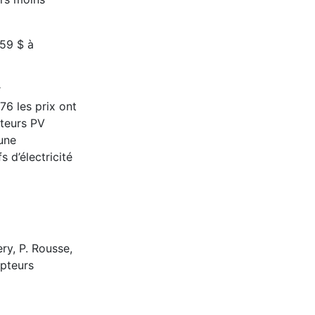
059 $ à
r
76 les prix ont
pteurs PV
 une
 d’électricité
ry, P. Rousse,
apteurs