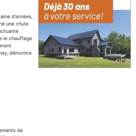
aine d’années,
îné une chute
luctuante
e le chauffage
ement
enay, démontre
pements de