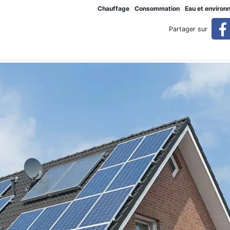
uffe-eau thermiques et phot
Chauffage
Consommation
Eau et environ
Partager sur
otovoltaïques