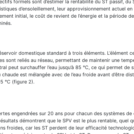
tifs formels sont d’estimer la rentabilité du ST passif, du 
istiques d’ensoleillement, leur approvisionnement actuel en 
ement initial, le coût de revient de l’énergie et la période d
minés.
éservoir domestique standard à trois éléments. L’élément ce
es sont reliés au réseau, permettant de maintenir une temp
tral peut surchauffer l’eau jusqu’à 85 °C, ce qui permet de 
u chaude est mélangée avec de l’eau froide avant d’être dist
 °C (figure 2).
 pertes engendrées sur 20 ans pour chacun des systèmes de
 résultats démontrent que le SPV est le plus rentable, quel qu
ns froides, car les ST perdent de leur efficacité technologi