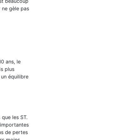
 est beaucoup
 ne gèle pas
0 ans, le
s plus
 un équilibre
 que les ST.
s importantes
ns de pertes
ors moins