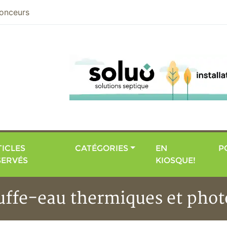
nier
onceurs
ICLES
CATÉGORIES
EN
P
SERVÉS
KIOSQUE!
uffe-eau thermiques et phot