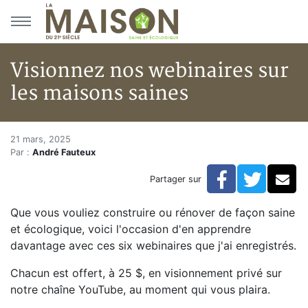
Aller au menu principal
Aller au contenu principal
Visionnez nos webinaires sur
les maisons saines
Visionnez nos webinaires sur l
Accueil
21 mars, 2025
Par :
André Fauteux
Articles
Formations
Facebook
Twitte
Co
Partager sur
Visionnez nos webinaires sur les maisons saines
Que vous vouliez construire ou rénover de façon saine
et écologique, voici l'occasion d'en apprendre
davantage avec ces six webinaires que j'ai enregistrés.
Chacun est offert, à 25 $, en visionnement privé sur
notre chaîne YouTube, au moment qui vous plaira.