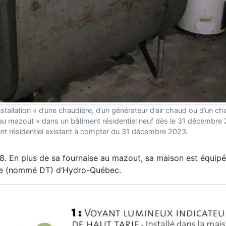
nstallation « d’une chaudière, d’un générateur d’air chaud ou d’un c
 au mazout » dans un bâtiment résidentiel neuf dès le 31 décembre 
nt résidentiel existant à compter du 31 décembre 2023.
948. En plus de sa fournaise au mazout, sa maison est équipé
rgie (nommé DT) d’Hydro-Québec.