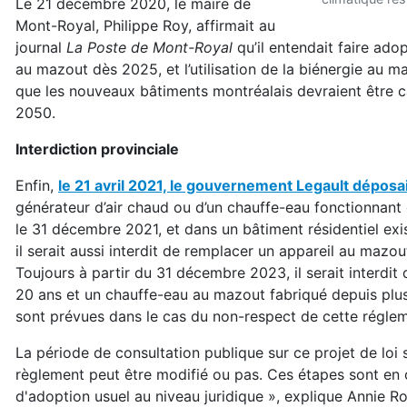
Le 21 décembre 2020, le maire de
Mont-Royal, Philippe Roy, affirmait au
journal
La Poste de Mont-Royal
qu’il entendait faire ad
au mazout dès 2025, et l’utilisation de la biénergie au m
que les nouveaux bâtiments montréalais devraient être ca
2050.
Interdiction provinciale
Enfin,
le 21 avril 2021, le gouvernement Legault déposait
générateur d’air chaud ou d’un chauffe-eau fonctionnant 
le 31 décembre 2021, et dans un bâtiment résidentiel ex
il serait aussi interdit de remplacer un appareil au mazo
Toujours à partir du 31 décembre 2023, il serait interdi
20 ans et un chauffe-eau au mazout fabriqué depuis plu
sont prévues dans le cas du non-respect de cette réglem
La période de consultation publique sur ce projet de loi 
règlement peut être modifié ou pas. Ces étapes sont en co
d'adoption usuel au niveau juridique », explique Annie Ro