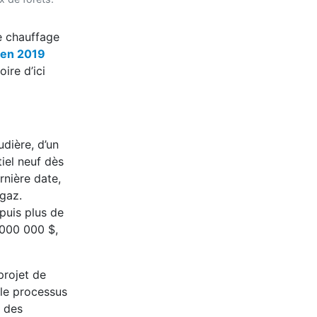
le chauffage
 en 2019
ire d’ici
udière, d’un
iel neuf dès
rnière date,
 gaz.
puis plus de
 000 000 $,
projet de
 le processus
n des