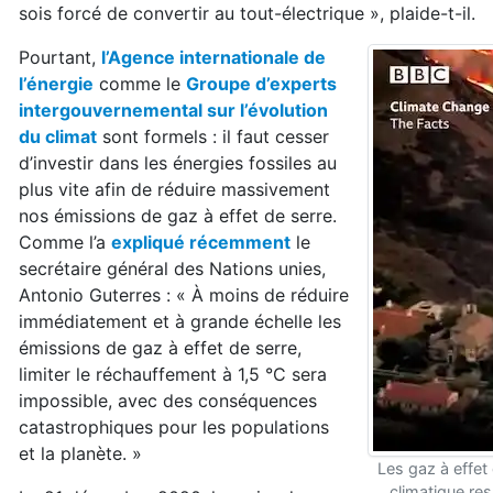
sois forcé de convertir au tout-électrique », plaide-t-il.
Pourtant,
l’Agence internationale de
l’énergie
comme le
Groupe d’experts
intergouvernemental sur l’évolution
du climat
sont formels : il faut cesser
d’investir dans les énergies fossiles au
plus vite afin de réduire massivement
nos émissions de gaz à effet de serre.
Comme l’a
expliqué récemment
le
secrétaire général des Nations unies,
Antonio Guterres : « À moins de réduire
immédiatement et à grande échelle les
émissions de gaz à effet de serre,
limiter le réchauffement à 1,5 °C sera
impossible, avec des conséquences
catastrophiques pour les populations
et la planète. »
Les gaz à effet
climatique re