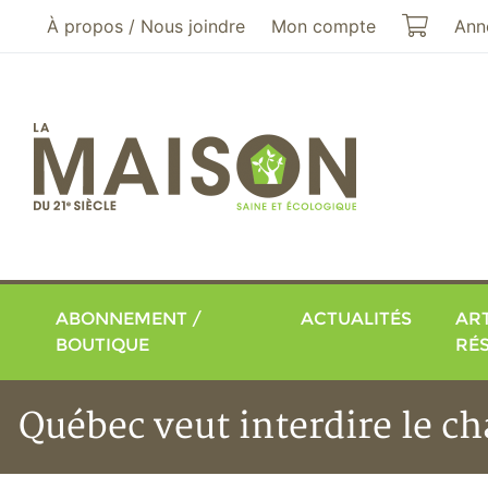
Aller au menu principal
Aller au contenu principal
Mon pa
À propos / Nous joindre
Mon compte
Ann
ABONNEMENT /
ACTUALITÉS
ART
BOUTIQUE
RÉ
Québec veut interdire le ch