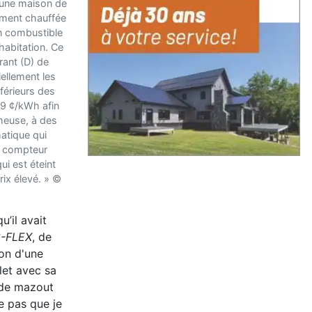
 une maison de
rement chauffée
 un combustible
habitation. Ce
rant (D) de
ellement les
férieurs des
5,9 ¢/kWh afin
cheuse, à des
atique qui
u compteur
ui est éteint
rix élevé. » ©
’il avait
3-FLEX
, de
ion d'une
let avec sa
s de mazout
e pas que je