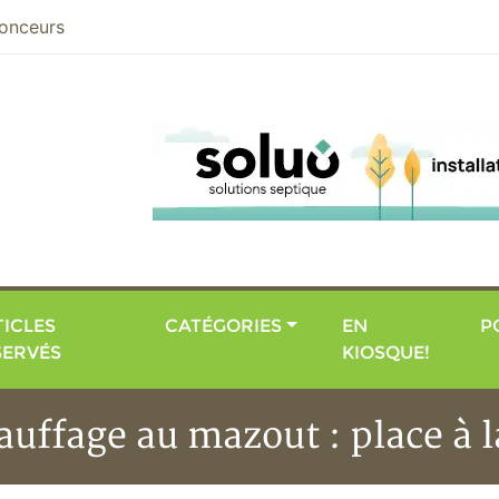
nier
onceurs
ICLES
CATÉGORIES
EN
P
SERVÉS
KIOSQUE!
auffage au mazout : place à l