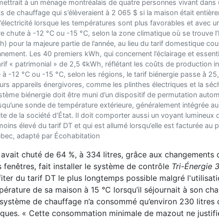
rmettrait à un ménage montréalais de quatre personnes vivant dans
 de chauffage qui s’élèveraient à 2 065 $ si la maison était entiè
̀ l’électricité lorsque les températures sont plus favorables et avec
chute à -12 °C ou -15 °C, selon la zone climatique où se trouve l’
h) pour la majeure partie de l’année, au lieu du tarif domestique cou
ent. Les 40 premiers kWh, qui concernent l’éclairage et essenti
if « patrimonial » de 2,5 ¢kWh, réflétant les coûts de production in
à -12 °C ou -15 °C, selon les régions, le tarif biénergie passe à̀ 2
eurs appareils énergivores, comme les plinthes électriques et la sé
stème biénergie doit être muni d’un dispositif de permutation autom
rsqu’une sonde de température extérieure, généralement intégrée a
ite de la société d’État. Il doit comporter aussi un voyant lumineux q
oins élevé du tarif DT et qui est allumé lorsqu’elle est facturée au p
ec, adapté par Écohabitation
ait chuté de 64 %, à 334 litres, grâce aux changements qu
 fenêtres, fait installer le système de contrôle
Tri-Énergie 
ter du tarif DT le plus longtemps possible malgré l'utilisat
mpérature de sa maison à 15 °C lorsqu’il séjournait à son cha
son système de chauffage n’a consommé qu’environ 230 litre
iques. « Cette consommation minimale de mazout ne justifi