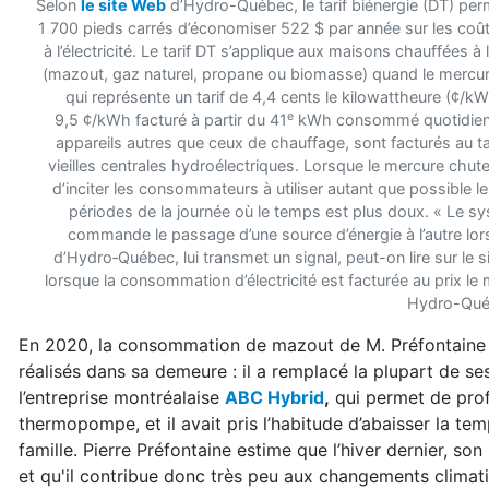
Selon
le site Web
d’Hydro-Québec, le tarif biénergie (DT) pe
1 700 pieds carrés d’économiser 522 $ par année sur les coûts
à l’électricité. Le tarif DT s’applique aux maisons chauffées a
(mazout, gaz naturel, propane ou biomasse) quand le mercure 
qui représente un tarif de 4,4 cents le kilowattheure (¢/kW
e
9,5 ¢/kWh facturé à partir du 41
kWh consommé quotidiennem
appareils autres que ceux de chauffage, sont facturés au tar
vieilles centrales hydroélectriques. Lorsque le mercure chute 
d’inciter les consommateurs à utiliser autant que possible l
périodes de la journée où le temps est plus doux. « Le sy
commande le passage d’une source d’énergie à l’autre lo
d’Hydro‑Québec, lui transmet un signal, peut-on lire sur le s
lorsque la consommation d’électricité est facturée au prix le m
Hydro-Québ
En 2020, la consommation de mazout de M. Préfontaine av
réalisés dans sa demeure : il a remplacé la plupart de ses
l’entreprise montréalaise
ABC Hybrid
,
qui permet de profi
thermopompe, et il avait pris l’habitude d’abaisser la te
famille. Pierre Préfontaine estime que l’hiver dernier, 
et qu'il contribue donc très peu aux changements climat