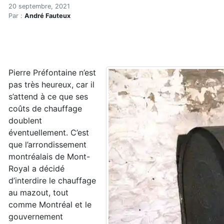
Québec veut interdire le ch
Accueil
20 septembre, 2021
Par :
André Fauteux
Articles
Énergie
Chauffage
Québec veut interdire le chauffage au mazout : place à
Pierre Préfontaine n’est
pas très heureux, car il
s’attend à ce que ses
coûts de chauffage
doublent
éventuellement. C’est
que l’arrondissement
montréalais de Mont-
Royal a décidé
d’interdire le chauffage
au mazout, tout
comme Montréal et le
gouvernement