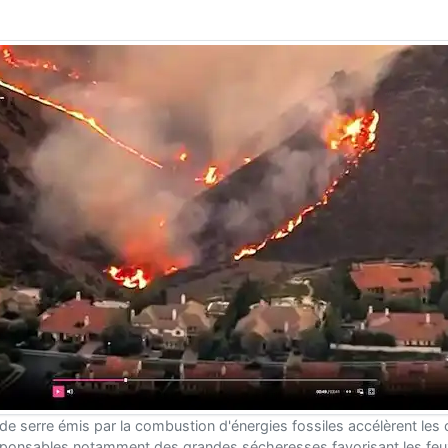
 de serre émis par la combustion d'énergies fossiles accélèrent le
sponsables notamment des grandes sécheresses favorisant les feux