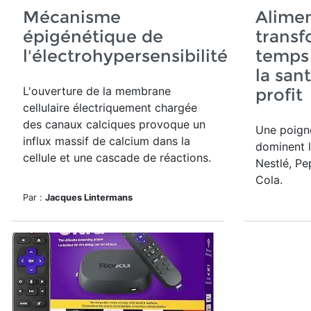
Mécanisme
Alimen
épigénétique de
transfo
l'électrohypersensibilité
temps 
la san
L'ouverture de
la membrane
profit
cellulaire électriquement chargée
des canaux calciques provoque un
Une poign
influx massif de calcium dans la
dominent 
cellule et une cascade de réactions.
Nestlé, Pe
Cola.
Par :
Jacques Lintermans