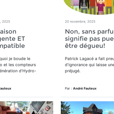
, 2025
20 novembre, 2025
aison
Non, sans parf
igente ET
signifie pas pue
mpatible
être dégueu!
quoi je boude le
Patrick Lagacé a fait pre
lo et les compteurs
d'ignorance qui laisse un
énération d'Hydro-
préjugé.
Fauteux
Par :
André Fauteux