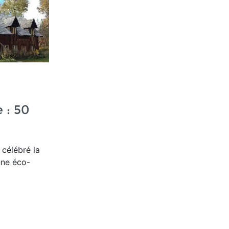
: 50
célébré la
nne éco-