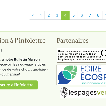
«
1
2
3
4
5
6
7
8
ion à l'infolettre
Partenaires
 !
s à notre
Bulletin Maison
recevoir les nouveaux articles
ence de votre choix :
quotidien,
 ou mensuel
.
scrire à l'infolettre