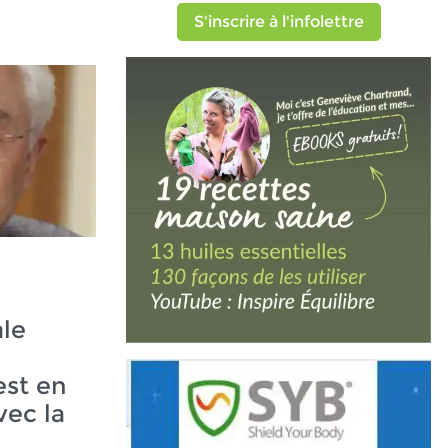
S'inscrire à l'infolettre
le
st en
vec la