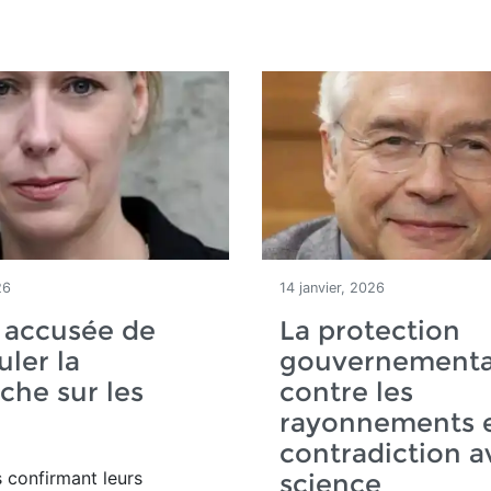
26
14 janvier, 2026
 accusée de
La protection
ler la
gouvernementa
che sur les
contre les
rayonnements e
contradiction a
 confirmant leurs
science