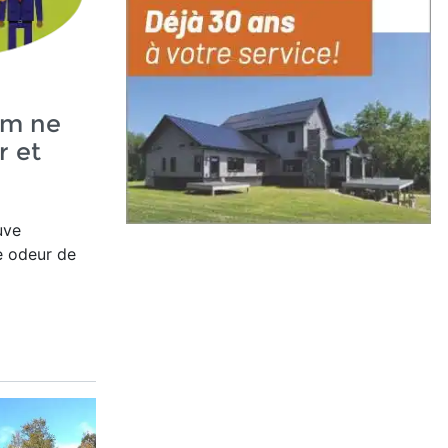
um ne
r et
uve
e odeur de