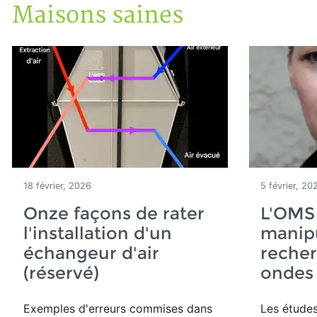
Maisons saines
Accueil
Articles
Maisons saines
18 février, 2026
5 février, 20
Onze façons de rater
L'OMS
l'installation d'un
manipu
échangeur d'air
recher
(réservé)
ondes
Exemples d'erreurs commises dans
Les études