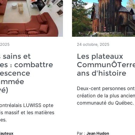
 2025
24 octobre, 2025
 sains et
Les plateaux
es : combattre
CommunÔTerre 
lescence
ans d'histoire
ammée
Deux-cent personnes ont 
vé)
création de la plus ancie
communauté du Québec.
montréalais LUWISS opte
is massif et les matières
es.
Fauteux
Par :
Jean Hudon