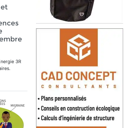
 et
ences
e
vembre
Énergie 3R
ires.