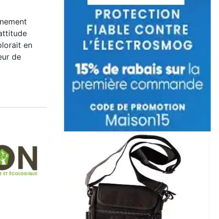
inement
attitude
lorait en
eur de