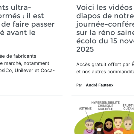
ts ultra-
Voici les vidéos
rmés : il est
diapos de notre
de faire passer
journée-confér
té avant le
sur la réno sain
écolo du 15 no
2025
ée de fabricants
le marché, notamment
Accès gratuit offert par 
psiCo, Unilever et Coca-
et nos autres commandita
Par :
André Fauteux