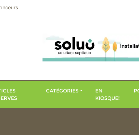
nier
onceurs
ICLES
CATÉGORIES
EN
P
SERVÉS
KIOSQUE!