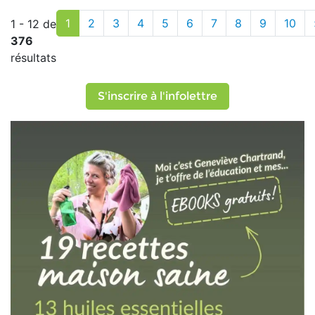
1
2
3
4
5
6
7
8
9
10
1 - 12 de
376
résultats
S'inscrire à l'infolettre