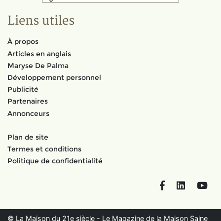
Liens utiles
À propos
Articles en anglais
Maryse De Palma
Développement personnel
Publicité
Partenaires
Annonceurs
Plan de site
Termes et conditions
Politique de confidentialité
Facebook
LinkedIn
You
© La Maison du 21e siècle - Le Magazine de la Maison Saine