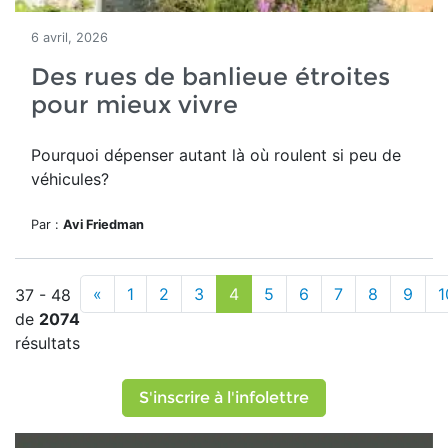
6 avril, 2026
Des rues de banlieue étroites
pour mieux vivre
Pourquoi dépenser autant là où roulent si peu de
véhicules?
Par :
Avi Friedman
«
1
2
3
4
5
6
7
8
9
1
37 - 48
de
2074
résultats
S'inscrire à l'infolettre