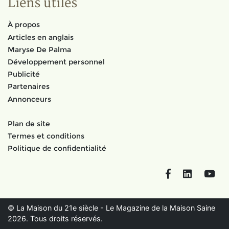
Liens utiles
À propos
Articles en anglais
Maryse De Palma
Développement personnel
Publicité
Partenaires
Annonceurs
Plan de site
Termes et conditions
Politique de confidentialité
Facebook
LinkedIn
You
© La Maison du 21e siècle - Le Magazine de la Maison Saine
2026. Tous droits réservés.