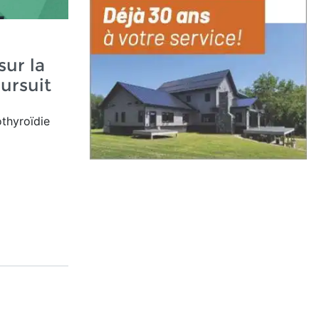
sur la
ursuit
othyroïdie