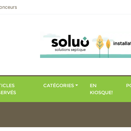
nier
onceurs
ICLES
CATÉGORIES
EN
P
SERVÉS
KIOSQUE!