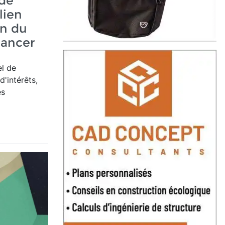
ude
lien
on du
 cancer
el de
d'intérêts,
es