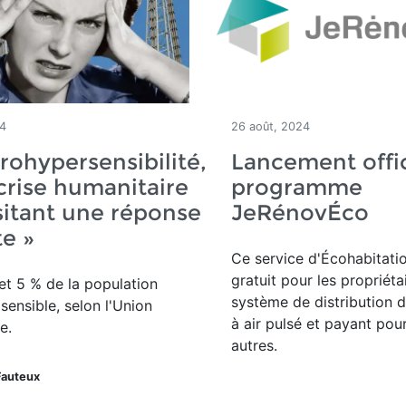
24
26 août, 2024
trohypersensibilité,
Lancement offic
crise humanitaire
programme
itant une réponse
JeRénovÉco
e »
Ce service d'Écohabitati
gratuit pour les propriéta
et 5 % de la population
système de distribution d
osensible, selon l'Union
à air pulsé et payant pour
e.
autres.
Fauteux