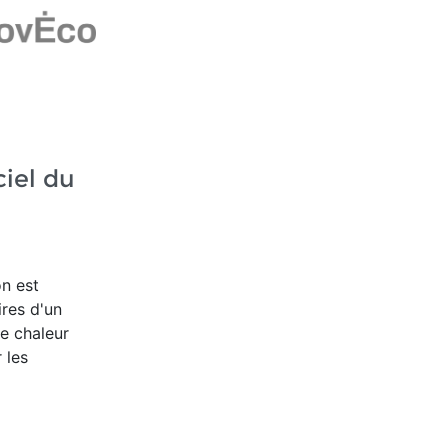
iel du
on est
ires d'un
e chaleur
 les