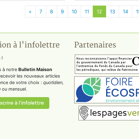
«
7
8
9
10
11
12
13
14
1
ion à l'infolettre
Partenaires
 !
s à notre
Bulletin Maison
recevoir les nouveaux articles
ence de votre choix :
quotidien,
 ou mensuel
.
scrire à l'infolettre