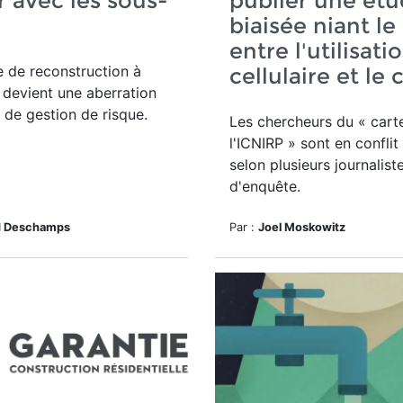
ir avec les sous-
publier une ét
biaisée niant le 
entre l'utilisati
e de reconstruction à
cellulaire et le
devient une aberration
 de gestion de risque.
Les chercheurs du « cart
l'ICNIRP » sont en conflit 
selon plusieurs journalist
d'enquête.
d Deschamps
Par :
Joel Moskowitz