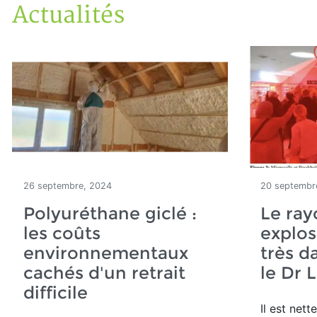
Actualités
Accueil
Articles
Actualités
26 septembre, 2024
20 septembr
Polyuréthane giclé :
Le ra
les coûts
explos
environnementaux
très d
cachés d'un retrait
le Dr 
difficile
Il est net