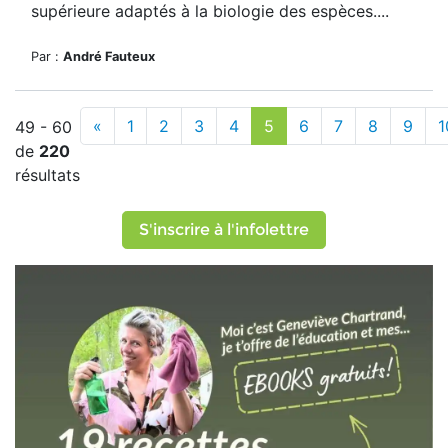
supérieure adaptés à la biologie des espèces....
Par :
André Fauteux
«
1
2
3
4
5
6
7
8
9
1
49 - 60
de
220
résultats
S'inscrire à l'infolettre