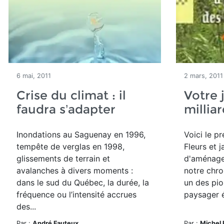
6 mai, 2011
2 mars, 2011
Crise du climat : il
Votre 
faudra s’adapter
millia
Inondations au Saguenay en 1996,
Voici le pr
tempête de verglas en 1998,
Fleurs et j
glissements de terrain et
d'aménage
avalanches à divers moments :
notre chro
dans le sud du Québec, la durée, la
un des pi
fréquence ou l’intensité accrues
paysager é
des...
Par :
André Fauteux
Par :
Michel