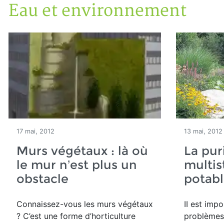
Eau et environnement
Accueil
Articles
Eau et environnement
17 mai, 2012
13 mai, 2012
Murs végétaux : là où
La pur
le mur n’est plus un
multis
obstacle
potab
Connaissez-vous les murs végétaux
II est impo
? C’est une forme d’horticulture
problèmes 