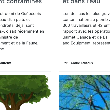
nt contaminés
et dans l’eau
 et demi de Québécois
L’un des cas les plus gra
 eau d’un puits et
contamination au plomb 
ndroits, déjà, sont
300 travailleurs et 42 enf
s», disait récemment en
rapport avec les opérati
ministre de
Balmet Canada et de Ball
ement et de la Faune,
and Equipment, représenté
he.
Fauteux
Par :
André Fauteux