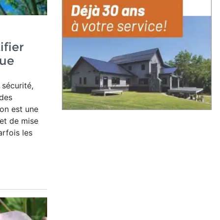
fier
que
sécurité,
 des
ion est une
 et de mise
rfois les