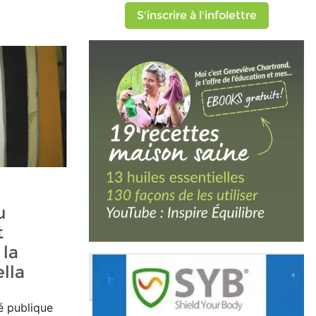
S'inscrire à l'infolettre
u
t
 la
lla
té publique