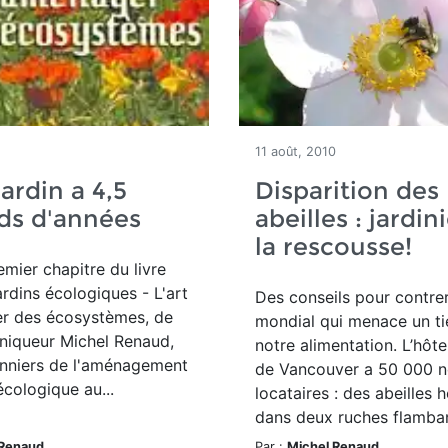
11 août, 2010
jardin a 4,5
Disparition des
rds d'années
abeilles : jardin
la rescousse!
emier chapitre du livre
ardins écologiques - L'art
Des conseils pour contrer
r des écosystèmes, de
mondial qui menace un ti
niqueur Michel Renaud,
notre alimentation. L’hôtel
onniers de l'aménagement
de Vancouver a 50 000 
cologique au...
locataires : des abeilles
dans deux ruches flamban
 Renaud
Par :
Michel Renaud