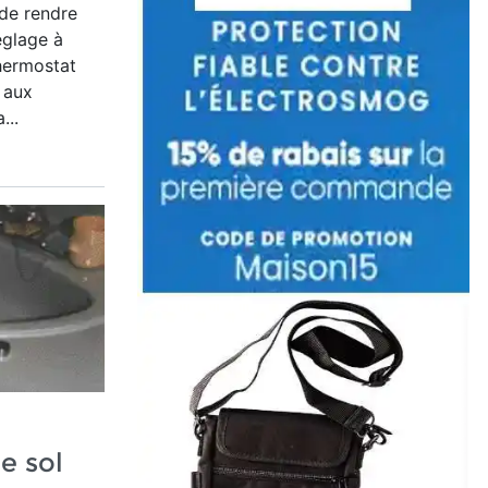
de rendre
réglage à
thermostat
 aux
...
e sol