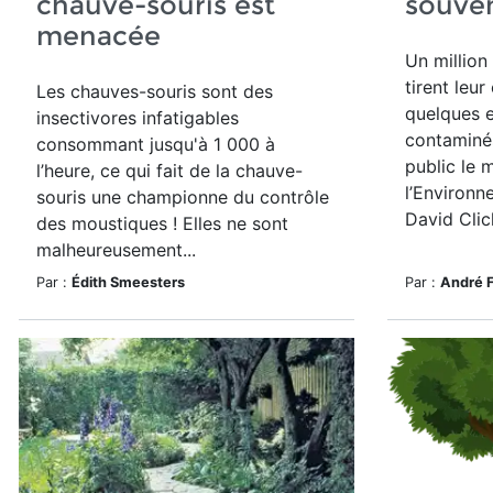
chauve-souris est
souve
menacée
Un million
tirent leur
Les chauves-souris sont des
quelques e
insectivores infatigables
contaminé
consommant jusqu'à 1 000 à
public le 
l’heure, ce qui fait de la chauve-
l’Environn
souris une championne du contrôle
David Clic
des moustiques ! Elles ne sont
malheureusement...
Par :
Édith Smeesters
Par :
André 