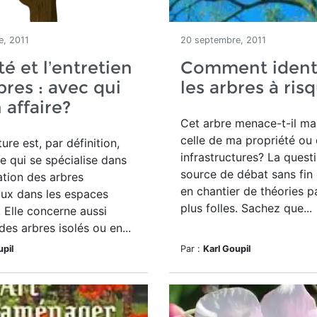
e, 2011
20 septembre, 2011
té et l’entretien
Comment identi
bres : avec qui
les arbres à ris
 affaire?
Cet arbre menace-t-il ma 
celle de ma propriété ou
ture est, par définition,
infrastructures? La quest
e qui se spécialise dans
source de débat sans fin
ation des arbres
en chantier de théories pa
ux dans les espaces
plus folles. Sachez que...
Elle concerne aussi
 des arbres isolés ou en...
upil
Par :
Karl Goupil