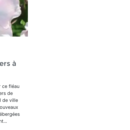
iers à
 ce fléau
ers de
 de ville
nouveaux
 hébergées
t...