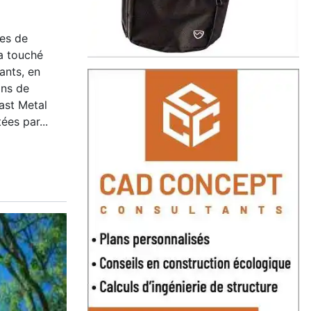
ves de
a touché
ants, en
ons de
ast Metal
es par...