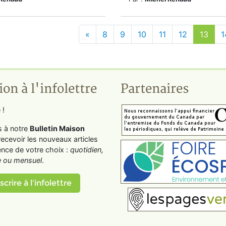
«
8
9
10
11
12
13
1
ion à l'infolettre
Partenaires
 !
s à notre
Bulletin Maison
recevoir les nouveaux articles
ence de votre choix :
quotidien,
 ou mensuel
.
scrire à l'infolettre