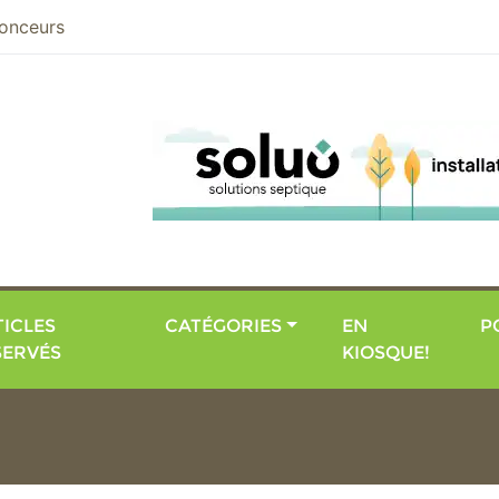
nier
onceurs
ICLES
CATÉGORIES
EN
P
SERVÉS
KIOSQUE!