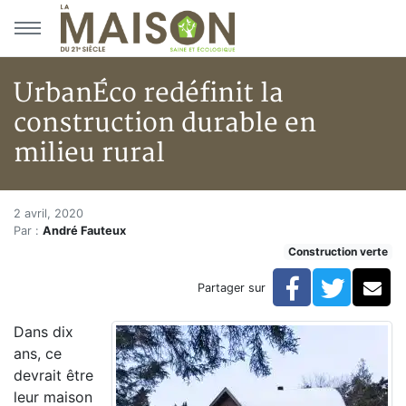
Aller au menu principal
Aller au contenu principal
UrbanÉco redéfinit la
construction durable en
milieu rural
UrbanÉco redéfinit la construc
Accueil
2 avril, 2020
Par :
André Fauteux
Articles
Construction verte
Construction verte
Enveloppe du bâtiment
Facebook
Twitte
Co
Partager sur
UrbanÉco redéfinit la construction durable en milieu r
Dans dix
ans, ce
devrait être
leur maison