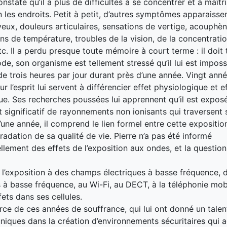
onstate qu’il a plus de difficultés à se concentrer et à maîtr
n les endroits. Petit à petit, d’autres symptômes apparaisse
 yeux, douleurs articulaires, sensations de vertige, acouph
ons de température, troubles de la vision, de la concentratio
tc. Il a perdu presque toute mémoire à court terme : il doit 
ode, son organisme est tellement stressé qu’il lui est imposs
de trois heures par jour durant près d’une année. Vingt ann
r l’esprit lui servent à différencier effet physiologique et e
e. Ses recherches poussées lui apprennent qu’il est expos
significatif de rayonnements non ionisants qui traversent 
’une année, il comprend le lien formel entre cette exposition
radation de sa qualité de vie. Pierre n’a pas été informé
llement des effets de l’exposition aux ondes, et la question 
ié l’exposition à des champs électriques à basse fréquence,
à basse fréquence, au Wi-Fi, au DECT, à la téléphonie mobi
fets dans ses cellules.
force de ces années de souffrance, qui lui ont donné un talen
niques dans la création d’environnements sécuritaires qui a