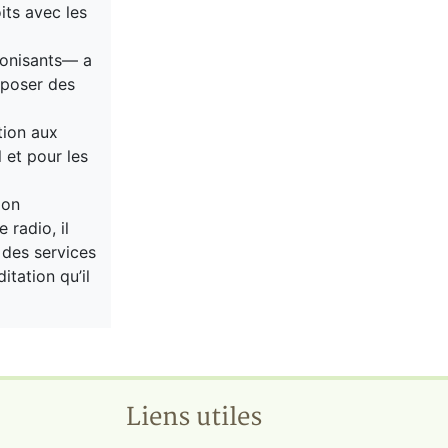
its avec les
 ionisants— a
oposer des
tion aux
 et pour les
ion
 radio, il
 des services
itation qu’il
Liens utiles