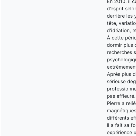
En 2010, il c
d’esprit selo
derrière les
tête, variati
d'idéation, e
À cette péri
dormir plus 
recherches su
psychologiqu
extrêmement 
Après plus d
sérieuse dég
professionne
pas effleuré.
Pierre a rel
magnétiques 
différents ef
Il a fait sa 
expérience u