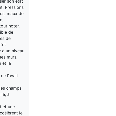
iser son état
nt. Pressions
ènes, maux de
n,
tout noter.
ible de
ées de
ffet
é à un niveau
ses murs.
 et la
ne l’avait
 des champs
le, à
t et une
ccélèrent le