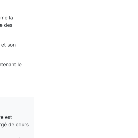
rme la
ée des
 et son
ntenant le
re est
rgé de cours