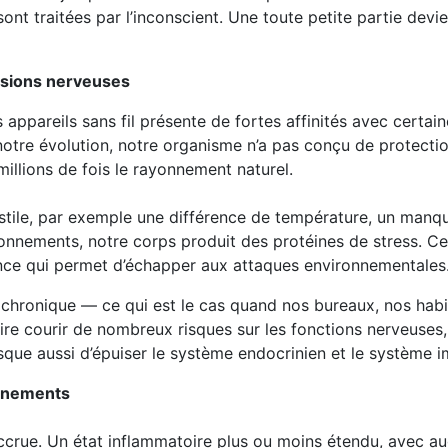
ont traitées par l’inconscient. Une toute petite partie devi
ssions nerveuses
 appareils sans fil présente de fortes affinités avec certai
notre évolution, notre organisme n’a pas conçu de protecti
millions de fois le rayonnement naturel.
ile, par exemple une différence de température, un manq
nnements, notre corps produit des protéines de stress. Ce
ilance qui permet d’échapper aux attaques environnementales
nt chronique — ce qui est le cas quand nos bureaux, nos habi
re courir de nombreux risques sur les fonctions nerveuses,
isque aussi d’épuiser le système endocrinien et le système i
onnements
 accrue. Un état inflammatoire plus ou moins étendu, avec 