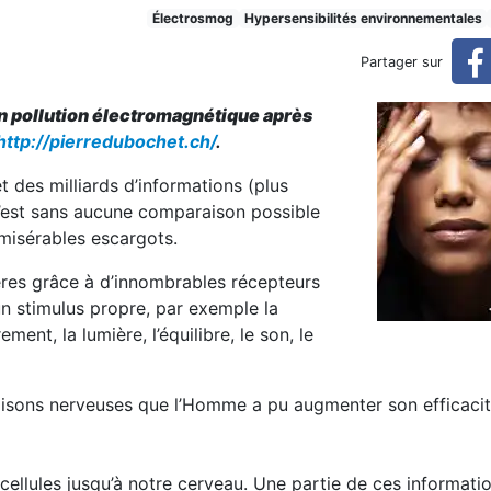
t souvent confondue avec l’é
Électrosmog
Hypersensibilités environnementales
Partager sur
n pollution électromagnétique après
électrohypersensibilité
http://pierredubochet.ch/
.
 des milliards d’informations (plus
C’est sans aucune comparaison possible
 misérables escargots.
ères grâce à d’innombrables récepteurs
un stimulus propre, par exemple la
rement, la lumière, l’équilibre, le son, le
aisons nerveuses que l’Homme a pu augmenter son efficacit
ellules jusqu’à notre cerveau. Une partie de ces informati