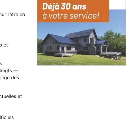
ur l’être en
s et
s
doigts —
siège des
tuelles et
ficiels