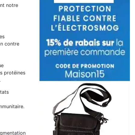
ent notre
nes
on contre
ue
s protéines
.
tats
mmunitaire.
augmentation