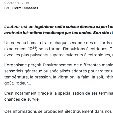
L’intolérance aux ondes es
Accueil
9 octobre, 2019
Par :
Pierre Dubochet
Articles
Maisons saines
Hypersensibilités environnementales
L'auteur est un
ingénieur radio suisse devenu expert e
L’intolérance aux ondes est souvent confondue avec l’
avoir été lui-même handicapé par les ondes. Son site
:
Un cerveau humain traite chaque seconde des milliards et
24
exactement 10
) sous forme d’impulsions électriques. 
avec les plus puissants supercalculateurs électroniques,
L’organisme perçoit l’environnement de différentes mani
sensoriels généraux ou spécialisés adaptés pour traiter 
température, la pression, la vibration, la faim, la soif, l’éti
goût, l’odeur...
C’est notamment grâce à la spécialisation de ses termin
chances de survie.
Ces informations se propagent électriquement dans nos c