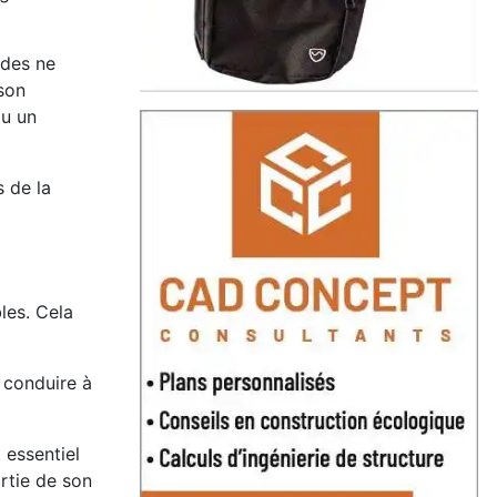
ndes ne
 son
ou un
s de la
les. Cela
 conduire à
 essentiel
artie de son