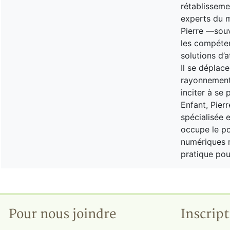
rétablissemen
experts du m
Pierre —souv
les compéte
solutions d’
Il se déplac
rayonnements
inciter à se 
Enfant, Pierr
spécialisée e
occupe le po
numériques ré
pratique pou
Pour nous joindre
Inscript