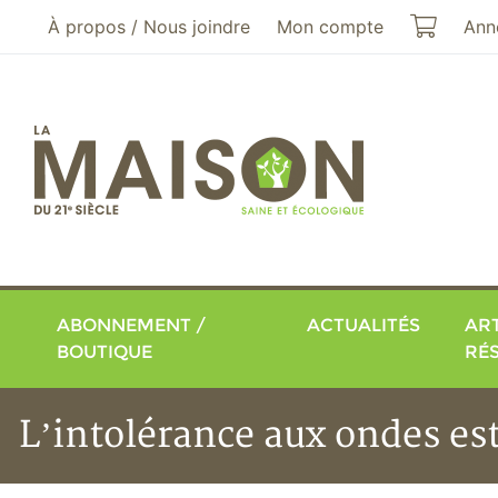
Aller au menu principal
Aller au contenu principal
Mon pa
À propos / Nous joindre
Mon compte
Ann
ABONNEMENT /
ACTUALITÉS
ART
BOUTIQUE
RÉ
L’intolérance aux ondes es