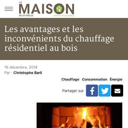
Aller au menu principal
Aller au contenu principal
Les avantages et les
inconvénients du chauffage
résidentiel au bois
Les avantages et les inconvénie
Accueil
16 décembre, 2018
Par :
Christophe Baril
Articles
Chauffage
Consommation
Énergie
Énergie
Chauffage
Facebook
Twitte
Co
Partager sur
Les avantages et les inconvénients du chauffage résid