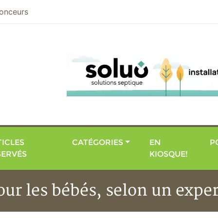
nier
onceurs
ICLES
CATÉGORIES
EN
P
SERVÉS
KIOSQUE!
pour les bébés, selon un exper