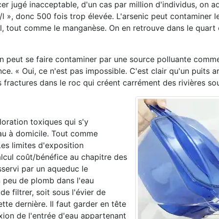
er jugé inacceptable, d'un cas par million d'individus, on a
l », donc 500 fois trop élevée. L'arsenic peut contaminer le
sol, tout comme le manganèse. On en retrouve dans le quart 
ien peut se faire contaminer par une source polluante comm
e. « Oui, ce n'est pas impossible. C'est clair qu'un puits a
fractures dans le roc qui créent carrément des rivières sou
loration toxiques qui s'y
eau à domicile. Tout comme
Les limites d'exposition
cul coût/bénéfice au chapitre des
esservi par un aqueduc le
n peu de plomb dans l'eau
e filtrer, soit sous l'évier de
tte dernière. Il faut garder en tête
nexion de l'entrée d'eau appartenant