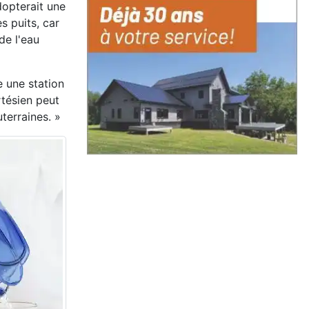
dopterait une
s puits, car
de l'eau
e une station
rtésien peut
terraines. »