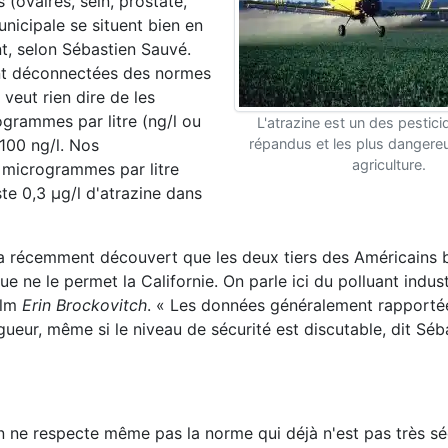
ovaires, sein, prostate,
nicipale se situent bien en
nt, selon Sébastien Sauvé.
t déconnectées des normes
veut rien dire de les
ogrammes par litre (ng/l ou
L'atrazine est un des pestici
 100 ng/l. Nos
répandus et les plus dangereu
agriculture.
 microgrammes par litre
uste 0,3 µg/l d'atrazine dans
 récemment découvert que les deux tiers des Américains 
ne le permet la Californie. On parle ici du polluant indust
ilm
Erin Brockovitch
. « Les données généralement rapporté
eur, même si le niveau de sécurité est discutable, dit Séb
 ne respecte même pas la norme qui déjà n'est pas très sécu