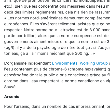
ainsi que de promouvoir les cancers hormonodépendants (
etc.). Bien que les concentrations mesurées dans l'eau mu
deçà des limites règlementaires, cela n'a rien de rassura
« Les normes nord-américaines demeurent complètemen
européennes. Elles s'avèrent tellement laxistes que ça ne 
respecter. Notre norme pour l'atrazine est de 3 000 nan
partie par trillion) alors que la norme européenne est de
gouvernements aiment mieux dire que la norme est de 3
(µg/l), il y a de la psychologie derrière tout ça : si t'as j
ton eau, ça a l'air moins méchant que 300 ng/l. »
L'organisme indépendant
Environmental Working Group
a
l'eau contenant plus de chrome-6 (chrome hexavalent) que 
cancérogène dont le public a pris conscience grâce au f
chrome dans l'eau respectent la norme canadienne en vigu
Sauvé.
Arsenic
Pour l'arsenic, dans un nombre de cas impressionnant, on