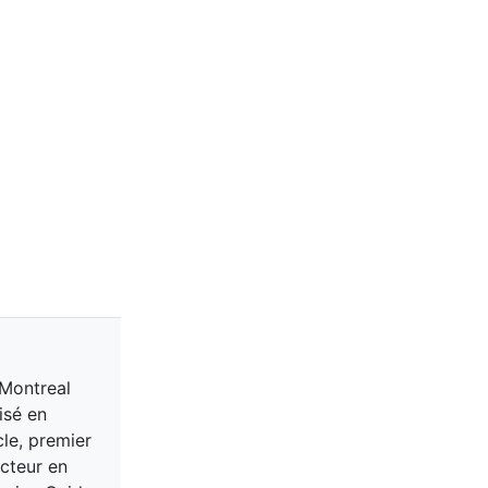
 Montreal
isé en
cle, premier
acteur en