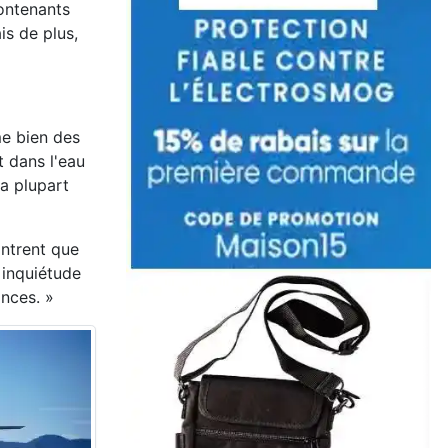
ontenants
is de plus,
me bien des
t dans l'eau
a plupart
ontrent que
 inquiétude
ances. »