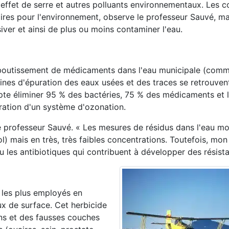
effet de serre et autres polluants environnementaux. Les c
pires pour l'environnement, observe le professeur Sauvé, ma
siver et ainsi de plus ou moins contaminer l'eau.
l'aboutissement de médicaments dans l'eau municipale (com
usines d'épuration des eaux usées et des traces se retrouven
te éliminer 95 % des bactéries, 75 % des médicaments et l
ration d'un système d'ozonation.
e professeur Sauvé. « Les mesures de résidus dans l'eau m
l) mais en très, très faibles concentrations. Toutefois, mon
u les antibiotiques qui contribuent à développer des résist
es les plus employés en
ux de surface. Cet herbicide
s et des fausses couches