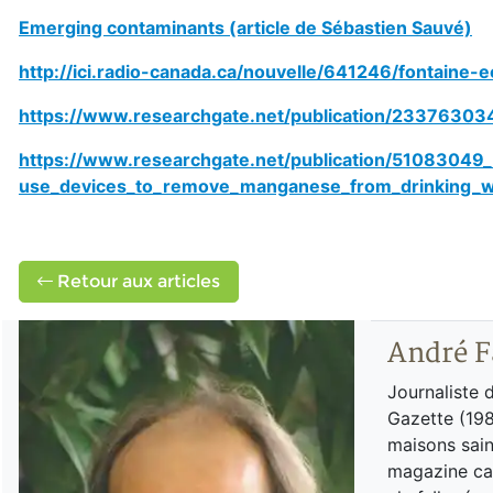
Emerging contaminants (article de Sébastien Sauvé)
http://ici.radio-canada.ca/nouvelle/641246/fontaine-
https://www.researchgate.net/publication/2337630
https://www.researchgate.net/publication/51083049
use_devices_to_remove_manganese_from_drinking_w
Retour aux articles
André F
Journaliste 
Gazette (198
maisons sain
magazine can