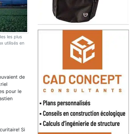
des les plus
x utilisés en
buvaient de
riel
es pour le
astien
ritaire! Si