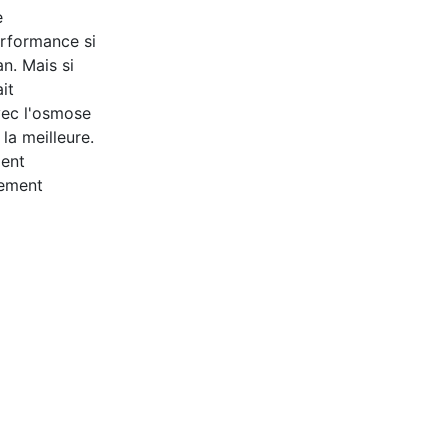
e
erformance si
n. Mais si
it
vec l'osmose
la meilleure.
ient
nement