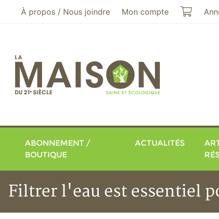
Aller au menu principal
Aller au contenu principal
Mon pa
À propos / Nous joindre
Mon compte
Ann
ABONNEMENT /
ACTUALITÉS
ART
BOUTIQUE
RÉ
Filtrer l'eau est essentiel 