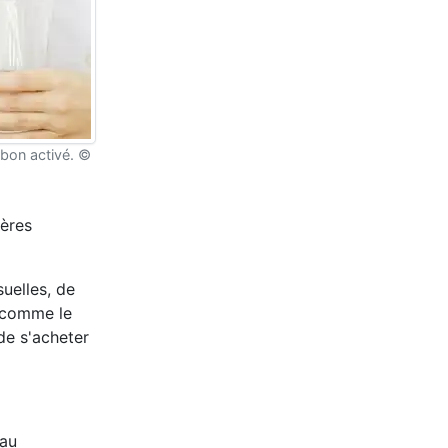
rbon activé. ©
ières
uelles, de
s comme le
de s'acheter
eau