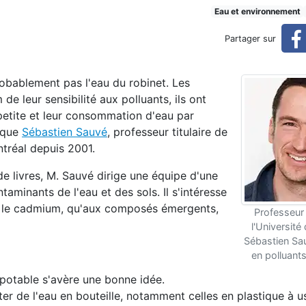
pour les bébés, selon un exper
Eau et environnement
Partager sur
ert
 probablement pas l'eau du robinet. Les
 leur sensibilité aux polluants, ils ont
petite et leur consommation d'eau par
lique
Sébastien Sauvé
, professeur titulaire de
ntréal depuis 2001.
de livres, M. Sauvé dirige une équipe d'une
aminants de l'eau et des sols. Il s'intéresse
ou le cadmium, qu'aux composés émergents,
Professeur
l'Université
Sébastien Sa
en polluant
u potable s'avère une bonne idée.
r de l'eau en bouteille, notamment celles en plastique à 