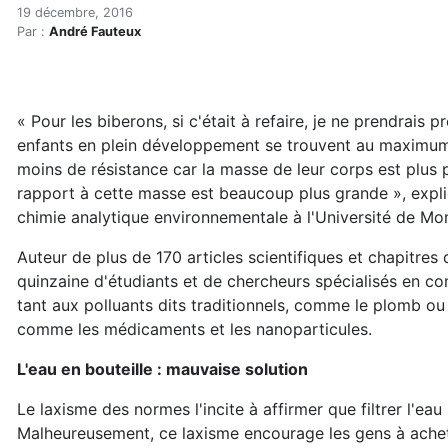
Filtrer l'eau est essentiel 
Accueil
19 décembre, 2016
Par :
André Fauteux
Articles
Maisons saines
Hypersensibilités environnementales
Filtrer l'eau est essentiel pour les bébés, selon un exp
« Pour les biberons, si c'était à refaire, je ne prendrais
enfants en plein développement se trouvent au maximum de
moins de résistance car la masse de leur corps est plus 
rapport à cette masse est beaucoup plus grande », exp
chimie analytique environnementale à l'Université de Mo
Auteur de plus de 170 articles scientifiques et chapitres 
quinzaine d'étudiants et de chercheurs spécialisés en cont
tant aux polluants dits traditionnels, comme le plomb 
comme les médicaments et les nanoparticules.
L'eau en bouteille : mauvaise solution
Le laxisme des normes l'incite à affirmer que filtrer l'ea
Malheureusement, ce laxisme encourage les gens à achete