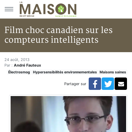
Aller au menu principal
Aller au contenu principal
Film choc canadien sur les
compteurs intelligents
Film choc canadien sur les com
Accueil
24 août, 2013
Par :
André Fauteux
Articles
Électrosmog
Hypersensibilités environnementales
Maisons saines
Maisons saines
Hypersensibilités environnementales
Facebook
Twitte
Co
Partager sur
Film choc canadien sur les compteurs intelligents