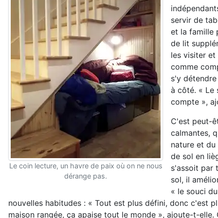
indépendants
servir de ta
et la famille
de lit suppl
les visiter e
comme compr
s'y détendre 
à côté. « Le 
compte », a
C'est peut-ê
calmantes, qu
nature et du
de sol en li
Le coin lecture, un havre de paix où on ne nous
s'assoit par
dérange pas.
sol, il améli
« le souci d
nouvelles habitudes : « Tout est plus défini, donc c'est pl
maison rangée, ça apaise tout le monde », ajoute-t-elle.