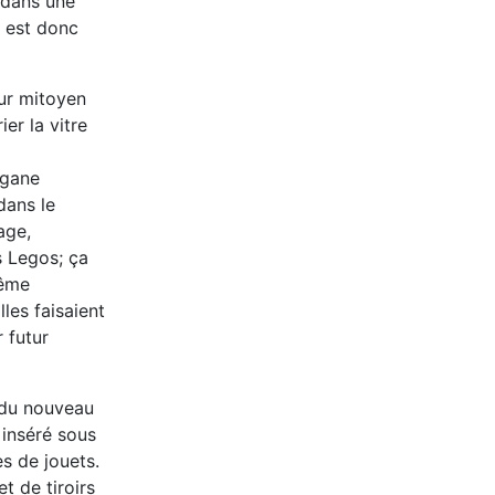
e dans une
l est donc
mur mitoyen
er la vitre
rgane
dans le
age,
es Legos; ça
même
les faisaient
 futur
 du nouveau
 inséré sous
es de jouets.
t de tiroirs