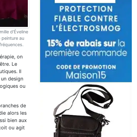
mille d'Éveline
 peinture au
ofréquences.
érapie, on
être. Le
tiques. Il
 un design
logiques ou
 branches de
ie alors les
ssi bien aux
oit ou agit