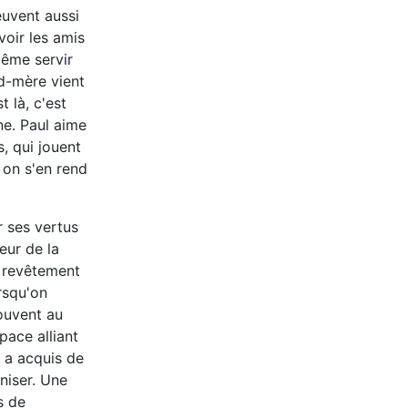
euvent aussi
voir les amis
même servir
nd-mère vient
t là, c'est
e. Paul aime
s, qui jouent
t on s'en rend
 ses vertus
leur de la
u revêtement
rsqu'on
souvent au
pace alliant
e a acquis de
aniser. Une
s de