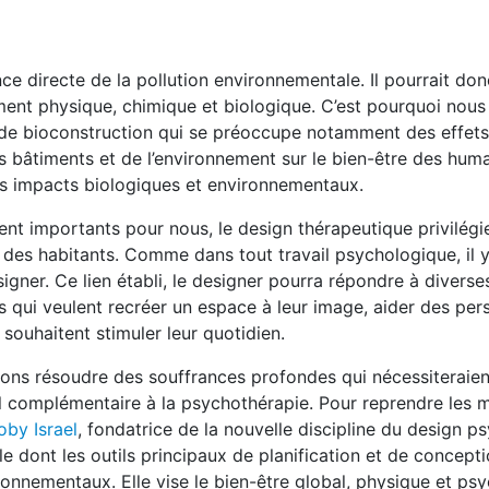
e directe de la pollution environnementale. Il pourrait don
ent physique, chimique et biologique. C’est pourquoi nous
 de bioconstruction qui se préoccupe notamment des effet
s bâtiments et de l’environnement sur le bien-être des huma
es impacts biologiques et environnementaux.
ent importants pour nous, le design thérapeutique privilégie
e des habitants. Comme dans tout travail psychologique, il 
esigner. Ce lien établi, le designer pourra répondre à diverse
 qui veulent recréer un espace à leur image, aider des pe
 souhaitent stimuler leur quotidien.
s résoudre des souffrances profondes qui nécessiteraien
il complémentaire à la psychothérapie. Pour reprendre les 
oby Israel
, fondatrice de la nouvelle discipline du design 
le dont les outils principaux de planification et de concept
ronnementaux. Elle vise le bien-être global, physique et ps