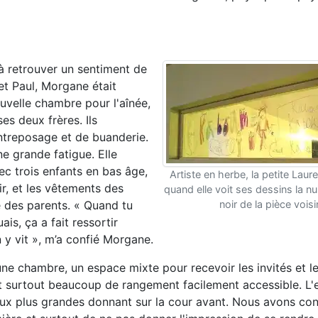
 à retrouver un sentiment de
et Paul, Morgane était
ouvelle chambre pour l'aînée,
es deux frères. Ils
entreposage et de buanderie.
e grande fatigue. Elle
ec trois enfants en bas âge,
Artiste en herbe, la petite Laur
ir, et les vêtements des
quand elle voit ses dessins la nui
 des parents. « Quand tu
noir de la pièce voisi
is, ça a fait ressortir
y vit », m’a confié Morgane.
e chambre, un espace mixte pour recevoir les invités et le
et surtout beaucoup de rangement facilement accessible. L
deux plus grandes donnant sur la cour avant. Nous avons co