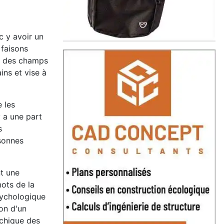
c y avoir un
 faisons
s des champs
ins et vise à
 les
y a une part
s
rsonnes
t une
mots de la
psychologique
ion d'un
ychique des