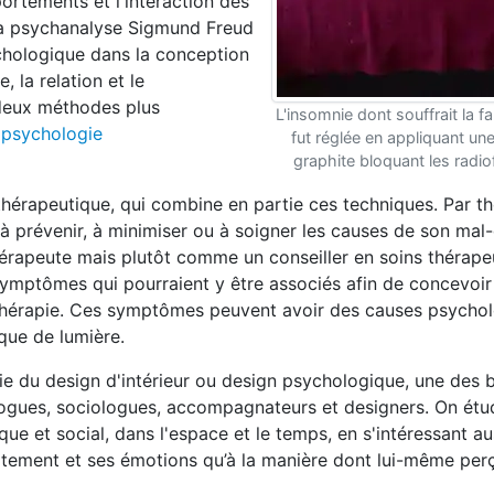
ortements et l'interaction des
 la psychanalyse Sigmund Freud
chologique dans la conception
 la relation et le
deux méthodes plus
L'insomnie dont souffrait la fa
a
psychologie
fut réglée en appliquant une
graphite bloquant les radi
érapeutique, qui combine en partie ces techniques. Par th
à prévenir, à minimiser ou à soigner les causes de son mal-
érapeute mais plutôt comme un conseiller en soins thérapeu
 symptômes qui pourraient y être associés afin de concevoir
tothérapie. Ces symptômes peuvent avoir des causes psycho
que de lumière.
gie du design d'intérieur ou design psychologique, une des
logues, sociologues, accompagnateurs et designers. On étud
que et social, dans l'espace et le temps, en s'intéressant au
tement et ses émotions qu’à la manière dont lui-même perç