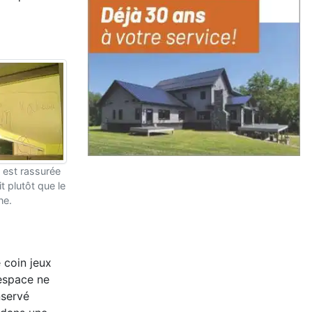
e est rassurée
t plutôt que le
ne.
 coin jeux
'espace ne
nservé