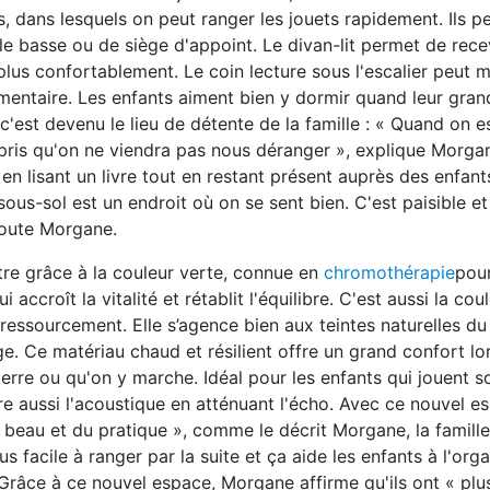
, dans lesquels on peut ranger les jouets rapidement. Ils p
ble basse ou de siège d'appoint. Le divan-lit permet de rece
 plus confortablement. Le coin lecture sous l'escalier peut 
émentaire. Les enfants aiment bien y dormir quand leur gra
t c'est devenu le lieu de détente de la famille : « Quand on es
is qu'on ne viendra pas nous déranger », explique Morgan
en lisant un livre tout en restant présent auprès des enfant
sous-sol est un endroit où on se sent bien. C'est paisible e
joute Morgane.
tre grâce à la couleur verte, connue en
chromothérapie
pour
i accroît la vitalité et rétablit l'équilibre. C'est aussi la cou
 ressourcement. Elle s’agence bien aux teintes naturelles d
ège. Ce matériau chaud et résilient offre un grand confort lo
 terre ou qu'on y marche. Idéal pour les enfants qui jouent 
ore aussi l'acoustique en atténuant l'écho. Avec ce nouvel es
u beau et du pratique », comme le décrit Morgane, la famill
us facile à ranger par la suite et ça aide les enfants à l'org
 Grâce à ce nouvel espace, Morgane affirme qu'ils ont « plu