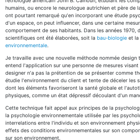
l’éthologue américain John B. Calhoun, étudiant les comp
humains, ou encore le neurologue autrichien et père de
ont pourtant remarqué qu'en incorporant une étude psy
d'un espace, on peut influencer, dans une certaine mesure,
comportement de ses habitants. Dans les années 1970, 
scientifiques ont été élaborées, soit la
bau-biologie
et l
environnementale
.
Je travaille avec une nouvelle méthode nommée design th
entend l'application sur une personne de mesures visant 
designer n'a pas la prétention de se présenter comme th
étudie l'environnement du client et tente de déceler les
dont les éléments favoriseront la santé globale et l'au
physiques, comme un état dépressif découlant d'un man
Cette technique fait appel aux principes de la psycholo
la psychologie environnementale utilisée par les psycho
interrelations entre l'individu et son environnement physi
effets des conditions environnementales sur son compor
sur son environnement.