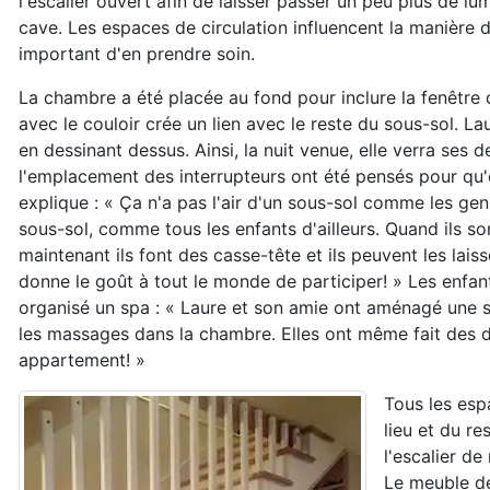
l'escalier ouvert afin de laisser passer un peu plus de l
cave. Les espaces de circulation influencent la manière d
important d'en prendre soin.
La chambre a été placée au fond pour inclure la fenêtre d
avec le couloir crée un lien avec le reste du sous-sol. Lau
en dessinant dessus. Ainsi, la nuit venue, elle verra ses d
l'emplacement des interrupteurs ont été pensés pour qu'e
explique : « Ça n'a pas l'air d'un sous-sol comme les ge
sous-sol, comme tous les enfants d'ailleurs. Quand ils son
maintenant ils font des casse-tête et ils peuvent les laiss
donne le goût à tout le monde de participer! » Les enfan
organisé un spa : « Laure et son amie ont aménagé une sal
les massages dans la chambre. Elles ont même fait des dé
appartement! »
Tous les esp
lieu et du re
l'escalier d
Le meuble de