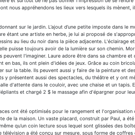
umière et surtout de ne pas donner l'impression de se rendr
ont nous appréhendons les lieux vers lesquels ils mènent, i
onnant sur le jardin. L’ajout d’une petite imposte dans le 
re étant une artiste en herbe, je lui ai proposé de s'appropri
essins au lieu du noir dans la pièce adjacente. L'éclairage et
lle puisse toujours avoir de la lumière sur son chemin. Mo
ns peuvent l'imaginer. Laure adore être dans sa chambre et 
t en bas, ils ont plein d'idées de jeux. Grâce au coin bricol
er sur la table. Ils peuvent aussi y faire de la peinture et d
ts y présentent aussi des spectacles, du théâtre et y ont 
le d'attente dans le couloir, avec une chaise et un tapis. El
pliants et chargé 2 $ le massage afin d'épargner pour leur
aces ont été optimisés pour le rangement et l'organisation
ste de la maison. Un vaste placard, construit par Paul, a été
e même qu’un coin lecture sous lequel sont glissées des boît
 télévision a été conçu sur mesure, sous forme de coffres e