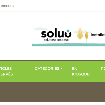
nier
onceurs
ICLES
CATÉGORIES
EN
P
SERVÉS
KIOSQUE!