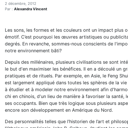
Le design thérapeutique
Accueil
2 décembre, 2012
Par :
Alexandra Vincent
Articles
Maisons saines
Hypersensibilités environnementales
Les sons, les formes et les couleurs ont un impact plus o
Le design thérapeutique
émotif. C’est pourquoi les œuvres artistiques ou publicit
degrés. En revanche, sommes-nous conscients de l'impor
notre environnement bâti?
Depuis des millénaires, plusieurs civilisations se sont int
le but d'en maximiser les bénéfices. Il en a découlé un 
pratiques et de rituels. Par exemple, en Asie, le Feng Shu
est largement appliqué dans toutes les sphères de la vie 
à étudier et à modeler notre environnement afin d'harmoni
chi en chinois, d'un lieu de manière à favoriser la santé, 
ses occupants. Bien que très logique sous plusieurs aspe
encore son développement en Amérique du Nord.
Des personnalités telles que l’historien de l’art et philo