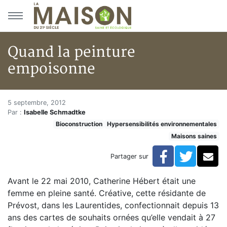
Aller au menu principal
Aller au contenu principal
Quand la peinture
empoisonne
Quand la peinture empoisonne
Accueil
5 septembre, 2012
Par :
Isabelle Schmadtke
Articles
Bioconstruction
Hypersensibilités environnementales
Maisons saines
Maisons saines
Hypersensibilités environnementales
Quand la peinture empoisonne
Facebook
Twitte
Co
Partager sur
Avant le 22 mai 2010, Catherine Hébert était une
femme en pleine santé. Créative, cette résidante de
Prévost, dans les Laurentides, confectionnait depuis 13
ans des cartes de souhaits ornées qu’elle vendait à 27