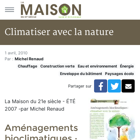
Aller au menu principal
Aller au contenu principal
Climatiser avec la nature
Climatiser avec la nature
Accueil
1 avril, 2010
Par :
Michel Renaud
Articles
Chauffage
Construction verte
Eau et environnement
Énergie
Construction verte
Enveloppe du bâtiment
Paysages écolo
Enveloppe du bâtiment
Climatiser avec la nature
Facebook
Twitte
Co
Partager sur
La Maison du 21e siècle - ÉTÉ
2007 -par Michel Renaud
Aménagements
bioclimatiques :