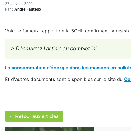
L'efficacité énergétique de
Accueil
27 janvier, 2010
Par :
André Fauteux
Articles
Construction verte
Enveloppe du bâtiment
Voici le fameux rapport de la SCHL confirmant la résista
L'efficacité énergétique des maisons de paille (SCHL)
> Découvrez l'article au complet ici :
La consommation d'énergie dans les maisons en ballots 
Et d'autres documents sont disponibles sur le site du
Ce
Retour aux articles