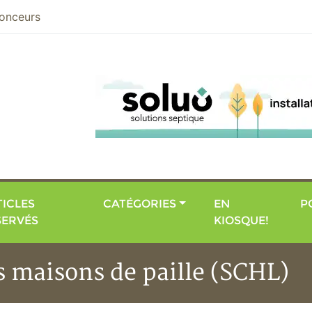
nier
onceurs
ICLES
CATÉGORIES
EN
P
SERVÉS
KIOSQUE!
s maisons de paille (SCHL)