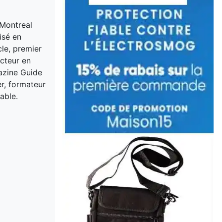
 Montreal
isé en
cle, premier
acteur en
gazine Guide
er, formateur
able.