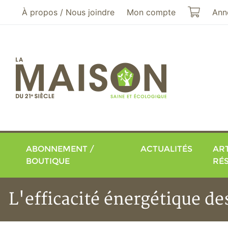
Aller au menu principal
Aller au contenu principal
Mon pa
À propos / Nous joindre
Mon compte
Ann
ABONNEMENT /
ACTUALITÉS
ART
BOUTIQUE
RÉ
L'efficacité énergétique de