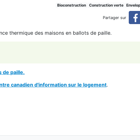
s maisons de paille (SCHL)
Bioconstruction
Construction verte
Envelo
Partager sur
nce thermique des maisons en ballots de paille.
de paille.
ntre canadien d'information sur le logement
.