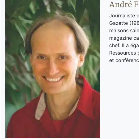
André F
Journaliste 
Gazette (198
maisons sain
magazine can
chef. Il a é
Ressources p
et conférenc