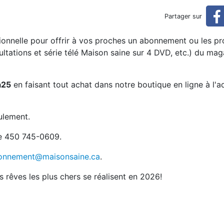
cle pour Noël!
Partager sur
tionnelle pour offrir à vos proches un abonnement ou les pr
ultations et série télé Maison saine sur 4 DVD, etc.) du ma
a25
en faisant tout achat dans notre boutique en ligne à l'a
ulement.
e 450 745-0609.
onnement@maisonsaine.ca
.
 rêves les plus chers se réalisent en 2026!