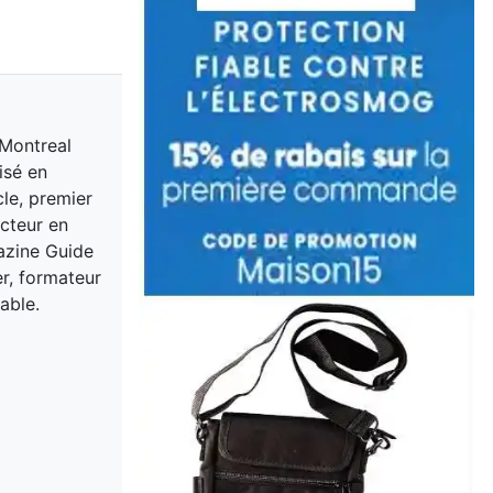
 Montreal
isé en
cle, premier
acteur en
gazine Guide
er, formateur
able.