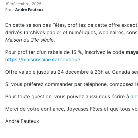
Offrez La Maison du 21e siè
Accueil
19 décembre, 2025
Par :
André Fauteux
Articles
Actualités
En cette saison des Fêtes, profitez de cette offre excep
Offrez La Maison du 21e siècle pour Noël!
dérivés (archives papier et numériques, webinaires, cons
Maison du 21e siècl
e.
Pour profiter d'un rabais de 15 %, inscrivez le code
may
https://maisonsaine.ca/boutique
.
Offre valable jusqu'au 24 décembre à 23h au Canada se
Si vous préférez commander par téléphone, composez l
Pour toute question, vous pouvez aussi nous écrire à
ab
Merci de votre confiance, Joyeuses Fêtes et que tous vos
André Fauteux