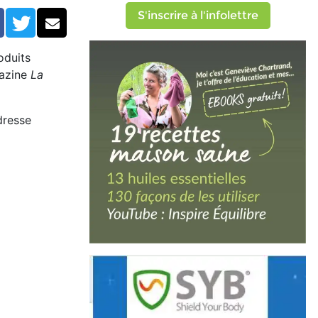
S'inscrire à l'infolettre
Facebook
Twitter
Courriel
oduits
gazine
La
dresse