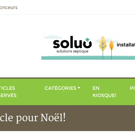
nier
onceurs
ICLES
CATÉGORIES
EN
P
SERVÉS
KIOSQUE!
cle pour Noël!