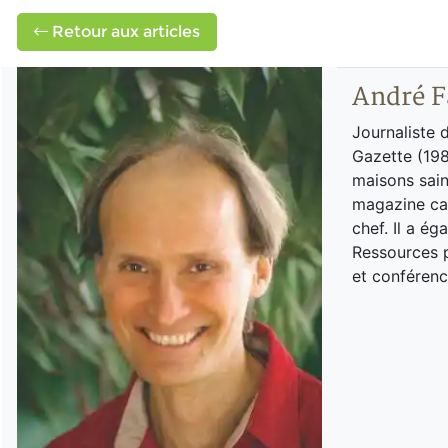
Retour aux articles
André F
Journaliste 
Gazette (198
maisons sain
magazine can
chef. Il a é
Ressources p
et conférenc