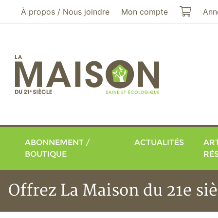
Aller au menu principal
Aller au contenu principal
Mon pa
À propos / Nous joindre
Mon compte
Ann
ABONNEMENT /
ACTUALITÉS
ART
BOUTIQUE
RÉ
Offrez La Maison du 21e siè