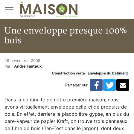
Aller au menu principal
Aller au contenu principal
Une enveloppe presque 100%
bois
Une enveloppe presque 100% b
Accueil
26 novembre, 2008
Par :
André Fauteux
Articles
Construction verte
Enveloppe du bâtiment
Construction verte
Enveloppe du bâtiment
Facebook
Twitte
Co
Partager sur
Une enveloppe presque 100% bois
Dans la continuité de notre première maison, nous
avons virtuellement enveloppé celle-ci de produits de
bois. En effet, derrière le placoplâtre gypse, en plus du
pare-vapeur de papier Kraft, on trouve trois panneaux
de fibre de bois (Ten-Test dans le jargon), dont deux