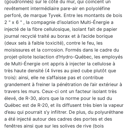
(goudronnés) sur le côté du mur, qui coincent un
revêtement intermédiaire pare-air en polyoléfine
perforé, de marque Tyvek. Entre les montants de bois
2 " x 6 " , la compagnie d’isolation Multi-Énergie a
injecté de la fibre cellulosique, isolant fait de papier
journal recyclé traité au borax et à l’acide borique
(deux sels à faible toxicité), contre le feu, les
moisissures et la corrosion. Formés dans le cadre du
projet-pilote Isolaction d’Hydro-Québec, les employés
de Multi-Énergie ont appris à injecter la cellulose à
très haute densité (4 livres au pied cube plutôt que
trois): ainsi, elle ne s’affaisse pas et contribue
grandement à freiner la pénétration de l’air extérieur à
travers les murs. Ceux-ci ont un facteur isolant très
élevé, de R-30, alors que la norme pour le sud du
Québec est de R-20, et ils diffusent très bien la vapeur
d’eau qui pourrait s’y infiltrer. De plus, du polyuréthane
a été injecté autour des cadres des portes et des
fenêtres ainsi que sur les solives de rive (bois