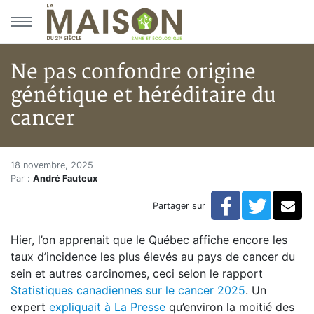
Aller au menu principal
Aller au contenu principal
Ne pas confondre origine
génétique et héréditaire du
cancer
Ne pas confondre origine génét
Accueil
18 novembre, 2025
Par :
André Fauteux
Articles
Actualités
Facebook
Twitte
Co
Partager sur
Ne pas confondre origine génétique et héréditaire du
Hier, l’on apprenait que le Québec affiche encore les
taux d’incidence les plus élevés au pays de cancer du
sein et autres carcinomes, ceci selon le rapport
Statistiques canadiennes sur le cancer 2025
. Un
expert
expliquait à La Presse
qu’environ la moitié des