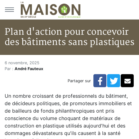
Aller au menu principal
Aller au contenu principal
Plan d'action pour concevoir
des bâtiments sans plastiques
Plan d'action pour concevoir d
Accueil
6 novembre, 2025
Par :
André Fauteux
Articles
Actualités
Facebook
Twitte
Co
Partager sur
Plan d'action pour concevoir des bâtiments sans plas
Un nombre croissant de professionnels du bâtiment,
de décideurs politiques, de promoteurs immobiliers et
de bailleurs de fonds philanthropiques ont pris
conscience du volume choquant de matériaux de
construction en plastique utilisés aujourd'hui et des
dommages dévastateurs qu'ils causent à la santé