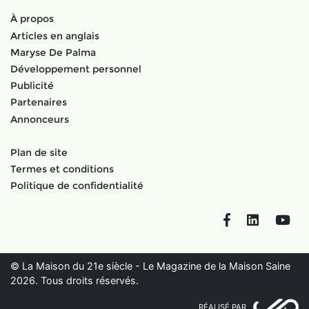
À propos
Articles en anglais
Maryse De Palma
Développement personnel
Publicité
Partenaires
Annonceurs
Plan de site
Termes et conditions
Politique de confidentialité
Facebook
LinkedIn
You
© La Maison du 21e siècle - Le Magazine de la Maison Saine
2026. Tous droits réservés.
RÉALISÉ PAR