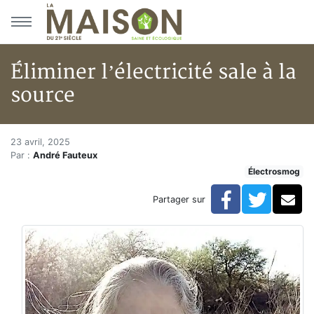
Aller au menu principal
Aller au contenu principal
Éliminer l’électricité sale à la
source
Éliminer l’électricité sale à la 
Accueil
23 avril, 2025
Par :
André Fauteux
Articles
Électrosmog
Électrosmog
Éliminer l’électricité sale à la source
Facebook
Twitte
Co
Partager sur