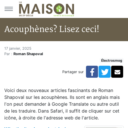
Aller au menu principal
Aller au contenu principal
Acouphènes? Lisez ceci!
Acouphènes? Lisez ceci!
Accueil
17 janvier, 2025
Par :
Roman Shapoval
Articles
Électrosmog
Électrosmog
Acouphènes? Lisez ceci!
Facebook
Twitte
Co
Partager sur
Voici deux nouveaux articles fascinants de Roman
Shapoval sur les acouphènes. Ils sont en anglais mais
l'on peut demander à Google Translate ou autre outil
de les traduire. Dans Safari, il suffit de cliquer sur cet
icône, à droite de l'adresse web de l'article.