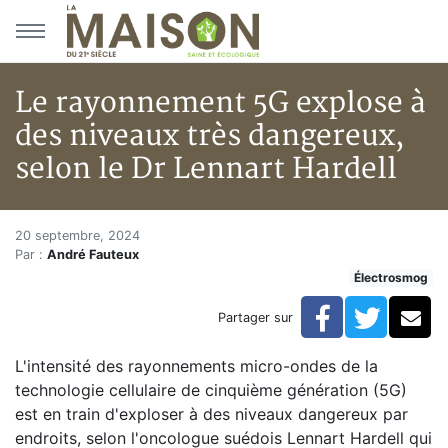
Aller au menu principal
Aller au contenu principal
Le rayonnement 5G explose à
des niveaux très dangereux,
selon le Dr Lennart Hardell
Le rayonnement 5G explose à de
Accueil
20 septembre, 2024
Par :
André Fauteux
Articles
Électrosmog
Actualités
Le rayonnement 5G explose à des niveaux très danger
Facebook
Twitte
Co
Partager sur
L'intensité des rayonnements micro-ondes de la
technologie cellulaire de cinquième génération (5G)
est en train d'exploser à des niveaux dangereux par
endroits, selon l'oncologue suédois Lennart Hardell qui