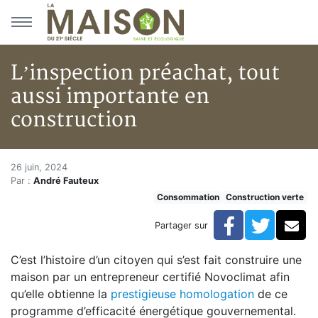
Aller au menu principal
Aller au contenu principal
L’inspection préachat, tout
aussi importante en
construction
L’inspection préachat, tout au
Accueil
26 juin, 2024
Par :
André Fauteux
Articles
Consommation
Construction verte
Construction verte
Enveloppe du bâtiment
Facebook
Twitte
Co
Partager sur
L’inspection préachat, tout aussi importante en const
C’est l’histoire d’un citoyen qui s’est fait construire une
maison par un entrepreneur certifié Novoclimat afin
qu’elle obtienne la
prestigieuse homologation
de ce
programme d’efficacité énergétique gouvernemental.