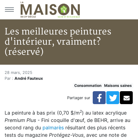
Aller au menu principal
Aller au contenu principal
Les meilleures peintures
d'intérieur, vraiment?
(réservé)
Les meilleures peintures d'int
Accueil
28 mars, 2025
Par :
André Fauteux
Articles
Consommation
Maisons saines
Maisons saines
Hypersensibilités environnementales
Facebook
Twitte
Co
Partager sur
Les meilleures peintures d'intérieur, vraiment? (réserv
2
La peinture à bas prix (0,70 $/m
) au latex acrylique
Premium Plus
- Fini coquille d'œuf, de BEHR, arrive au
second rang du
palmarès
résultant des plus récents
tests du magazine
Protégez-Vous
, avec une note de