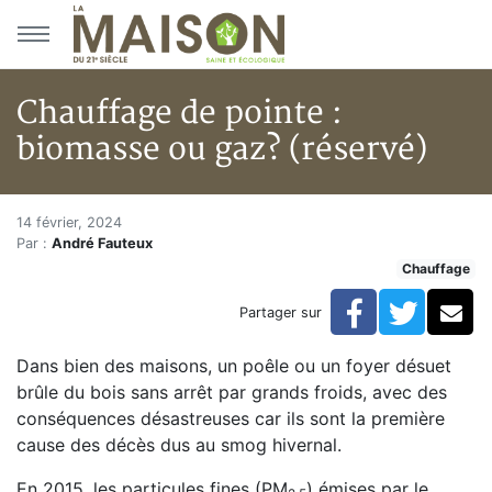
Aller au menu principal
Aller au contenu principal
Chauffage de pointe :
biomasse ou gaz? (réservé)
Chauffage de pointe : biomasse
Accueil
14 février, 2024
Par :
André Fauteux
Articles
Chauffage
Actualités
Chauffage de pointe : biomasse ou gaz? (réservé)
Facebook
Twitte
Co
Partager sur
Dans bien des maisons, un poêle ou un foyer désuet
brûle du bois sans arrêt par grands froids, avec des
conséquences désastreuses car ils sont la première
cause des décès dus au smog hivernal.
En 2015, les particules fines (PM
) émises par le