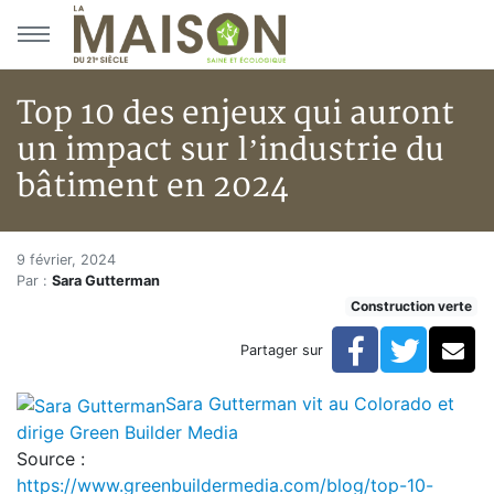
Aller au menu principal
Aller au contenu principal
Top 10 des enjeux qui auront
un impact sur l’industrie du
bâtiment en 2024
Top 10 des enjeux qui auront u
Accueil
9 février, 2024
Par :
Sara Gutterman
Articles
Construction verte
Construction verte
Enveloppe du bâtiment
Facebook
Twitte
Co
Partager sur
Top 10 des enjeux qui auront un impact sur l’industri
Sara Gutterman vit au Colorado et
dirige Green Builder Media
Source :
https://www.greenbuildermedia.com/blog/top-10-