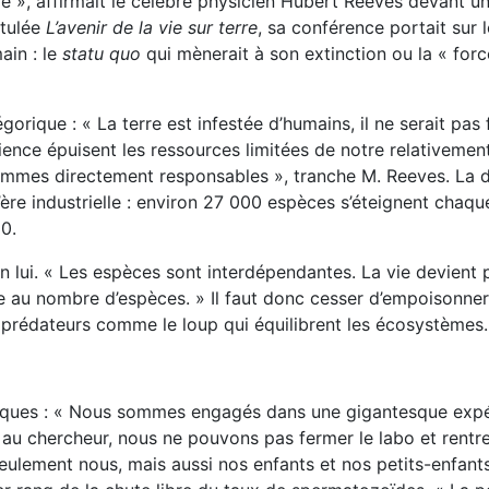
re », affirmait le célèbre physicien Hubert Reeves devant un
itulée
L’avenir de la vie sur terre
, sa conférence portait sur 
ain : le
statu quo
qui mènerait à son extinction ou la « for
gorique : « La terre est infestée d’humains, il ne serait pas 
ence épuisent les ressources limitées de notre relativemen
ommes directement responsables », tranche M. Reeves. La d
l’ère industrielle : environ 27 000 espèces s’éteignent chaq
50.
n lui. « Les espèces sont interdépendantes. La vie devient p
e au nombre d’espèces. » Il faut donc cesser d’empoisonner
s prédateurs comme le loup qui équilibrent les écosystèmes.
giques : « Nous sommes engagés dans une gigantesque exp
nt au chercheur, nous ne pouvons pas fermer le labo et rentr
lement nous, mais aussi nos enfants et nos petits-enfants