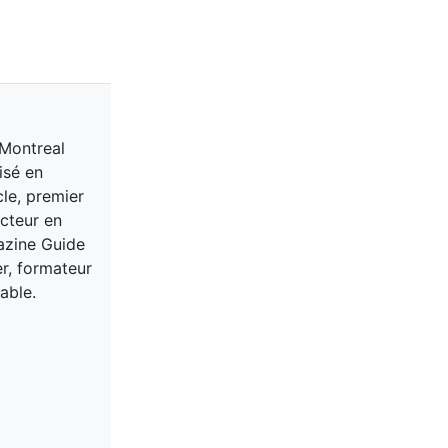
 Montreal
isé en
cle, premier
acteur en
gazine Guide
er, formateur
able.