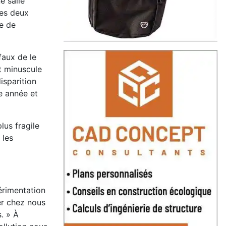
e salle
les deux
ce de
faux de le
t minuscule
isparition
ue année et
lus fragile
 les
érimentation
er chez nous
. » À