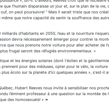
puissance », dit-il. D’ailleurs, Reeves croit que le nucléaire 
e que l’humain disparaisse un jour et, sur le plan de la vie, 
 ouf, on peut poursuivre! " Mais il serait triste que nos créa
de même que notre capacité de sentir la souffrance des autre
milliards d’habitants en 2050, l’eau et la nourriture risquer
ssion devra nécessairement émerger pour contrer la mont
ce que nous prenons notre voiture pour aller acheter de l’a
 plus frugal seront des réfugiés environnementaux. »
tique et les énergies solaires (dont l'éolien et la géothermie
s prennent pour des méduses, opter pour le vélo, la voiture 
a plus écolo sur la planète d’ici quelques années », s'est-il 
Québec, Hubert Reeves nous invite à sensibiliser nos proch
répondu l’éminent professeur à une question sur la montée de 
ie que des homosexuels! » ❧