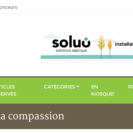
nier
onceurs
ICLES
CATÉGORIES
EN
P
SERVÉS
KIOSQUE!
 la compassion