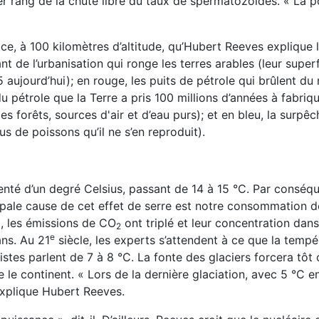
er rang de la chute libre du taux de spermatozoïdes. « La p
ce, à 100 kilomètres d’altitude, qu’Hubert Reeves explique l
ant de l’urbanisation qui ronge les terres arables (leur superf
aujourd’hui); en rouge, les puits de pétrole qui brûlent d
 pétrole que la Terre a pris 100 millions d’années à fabriqu
 forêts, sources d'air et d’eau purs); et en bleu, la surpêc
s de poissons qu’il ne s’en reproduit).
nté d’un degré Celsius, passant de 14 à 15 °C. Par conséqu
pale cause de cet effet de serre est notre consommation d
0, les émissions de CO
ont triplé et leur concentration dans
2
e
ans. Au 21
siècle, les experts s’attendent à ce que la tempé
es parlent de 7 à 8 °C. La fonte des glaciers forcera tôt 
e le continent. « Lors de la dernière glaciation, avec 5 °C e
explique Hubert Reeves.