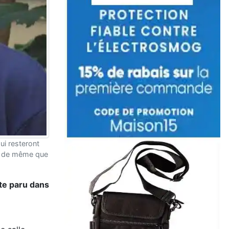
qui resteront
nt, de même que
xte paru dans