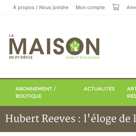
Aller au menu principal
Aller au contenu principal
Mon pa
À propos / Nous joindre
Mon compte
Ann
ABONNEMENT /
ACTUALITÉS
ART
BOUTIQUE
RÉ
Hubert Reeves : l'éloge de