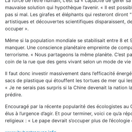
La force de l’être humain, c’est sa « capacité de gérer sa 
mauvaise solution qui hypothèque l’avenir. « Il est possibl
pas si mal. Les girafes et éléphants qui resteront diront "
artistiques et découvertes scientifiques disparaissent, 
occuper ».
Même si la population mondiale se stabilisait entre 8 et 9 
manquer. Une conscience planétaire empreinte de compa
terrorisme. « Nous partageons la même planète. C’est par
coin de la rue que des gens vivant selon un mode de vie
Il faut donc investir massivement dans l’efficacité énergé
sacs de plastique qui étouffent les tortues de mer qui le
« Je ne serais pas surpris si la Chine devenait la nation l
prédire.
Encouragé par la récente popularité des écologistes au 
élus à l’urgence d’agir. Et pour terminer, voici ce qu’a 
religieux : « Le pape devrait s’occuper plus de l’écolog