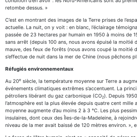
condition d’en avoir : les Nord-Américains sont au premi
retombe dessus. »
C’est en montrant des images de la Terre prises de l’espa
actuelle. La nuit, on y voit : en blanc, l’éclairage témoign
passée de 23 hectares par humain en 1950 à moins de 15 
sans arrêt (depuis 100 ans, nous avons épuisé la moitié du
mauve, des feux de forêts (nous avons coupé la moitié des
s’effectue de nuit dans la mer de Chine (nous pêchons plu
Réfugiés environnementaux
e
Au 20
siècle, la température moyenne sur Terre a augme
événements climatiques extrêmes s’accentuent. La princi
pétroliers libérant du gaz carbonique (CO
). Depuis 195
2
l’atmosphère est la plus élevée depuis quatre cent mille 
moyenne augmente d’au moins 2 à 3 °C. Les plus pessimist
insulaires, dont ceux des Îles-de-la-Madeleine, à rejoindr
niveau de la mer avait baissé de 120 mètres environ. », 