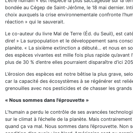
L’être humain « est l’espèce la plus saccageuse sur la ter
bondée au Cégep de Saint-Jérôme, le 18 mai dernier. Int
choix auxquels la crise environnementale confronte l’hum
réaction » qui le sauverait.
Le co-auteur du livre Mal de Terre (Éd. du Seuil), est caté
dire! » La surpopulation et le développement sans consci
planète. « La sixième extinction a débuté… et nous en s
des espèces vivantes est mille fois plus rapide qu’avant 
plus de 30 % d’entre elles pourraient disparaître d’ici 20
L’érosion des espèces est notre bêtise la plus grave, selo
car la capacité des écosystèmes à se régénérer est relié
grenouilles avec nos pesticides et de chasser les grand
« Nous sommes dans l'éprouvette »
L'humain a perdu le contrôle de ses avancées technolo
sur le climat à l’échelle de la planète. Mais contraireme
quand ça va mal. Nous sommes dans l’éprouvette. Non seu