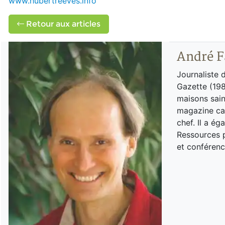
www.hubertreeves.info
Retour aux articles
André F
Journaliste 
Gazette (198
maisons sain
magazine can
chef. Il a é
Ressources p
et conférenc