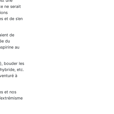
est une
ce ne serait
tions
s et de s’en
aient de
ée du
spirine au
), bouder les
hybride, etc.
aventuré à
es et nos
l’extrémisme