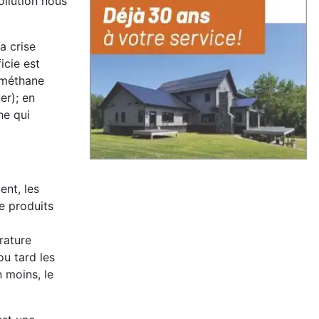
ollution nous
a crise
icie est
u méthane
er); en
he qui
ent, les
e produits
rature
ou tard les
n moins, le