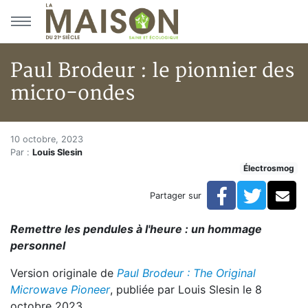
Aller au menu principal
Aller au contenu principal
Paul Brodeur : le pionnier des
micro-ondes
Paul Brodeur : le pionnier des
Accueil
10 octobre, 2023
Par :
Louis Slesin
Articles
Électrosmog
Électrosmog
Paul Brodeur : le pionnier des micro-ondes
Facebook
Twitte
Co
Partager sur
Remettre les pendules à l'heure : un hommage
personnel
Version originale de
Paul Brodeur : The Original
Microwave Pioneer
, publiée par Louis Slesin le 8
octobre 2023.