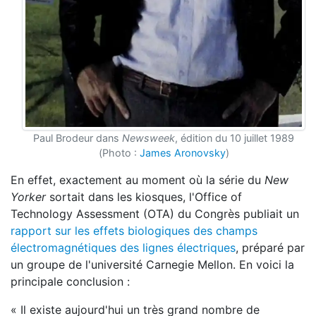
Paul Brodeur dans
Newsweek
, édition du 10 juillet 1989
(Photo :
James Aronovsky
)
En effet, exactement au moment où la série du
New
Yorker
sortait dans les kiosques, l'Office of
Technology Assessment (OTA) du Congrès publiait un
rapport sur les effets biologiques des champs
électromagnétiques des lignes électriques
, préparé par
un groupe de l'université Carnegie Mellon. En voici la
principale conclusion :
« Il existe aujourd'hui un très grand nombre de