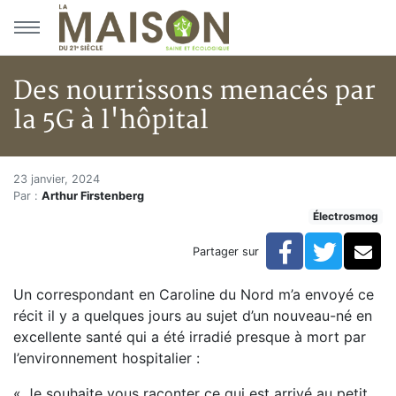
Aller au menu principal
Aller au contenu principal
Des nourrissons menacés par
la 5G à l'hôpital
Des nourrissons menacés par la
Accueil
23 janvier, 2024
Par :
Arthur Firstenberg
Articles
Électrosmog
Actualités
Des nourrissons menacés par la 5G à l'hôpital
Facebook
Twitte
Co
Partager sur
Un correspondant en Caroline du Nord m’a envoyé ce
récit il y a quelques jours au sujet d’un nouveau-né en
excellente santé qui a été irradié presque à mort par
l’environnement hospitalier :
« Je souhaite vous raconter ce qui est arrivé au petit