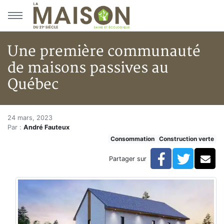
Aller au menu principal
Aller au contenu principal
Une première communauté
de maisons passives au
Québec
Une première communauté de 
Accueil
24 mars, 2023
Par :
André Fauteux
Articles
Consommation
Construction verte
Construction verte
Enveloppe du bâtiment
Facebook
Twitte
Co
Partager sur
Une première communauté de maisons passives au 